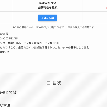
高還元が良い
当選報告を重視
口コミ記事
DOPAの限定クーポンは2026/08/31(月)23:59まで、1回目の購入のみ有効です
pt返還
1〜2025/11/30)
センター基準の景品コイン数÷総販売コイン数×100
うものではなく、景品のコイン交換数は日本トレカセンターの基準により変動
様1回限り
目次
情報と特徴
い方法