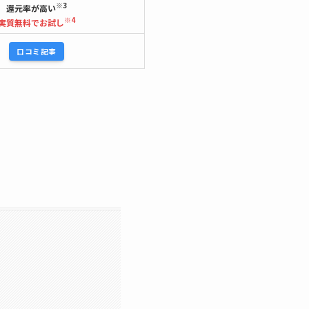
※3
還元率が高い
※4
実質無料でお試し
口コミ記事