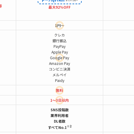
得
最大92％OFF
1円～
クレカ
銀行振込
PayPay
Apple Pay
Google Pay
Amazon Pay
コンビニ決済
メルペイ
Paidy
無料
1～3日以内
SNS投稿数
業界利用者
DL者数
※2
すべてNo.1