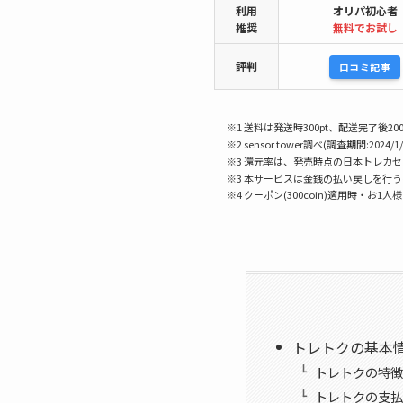
利用
オリパ初心者
推奨
無料でお試し
評判
口コミ記事
※1 送料は発送時300pt、配送完了後200
※2 sensor tower調べ(調査期間:2024/1/
※3 還元率は、発売時点の日本トレカ
※3 本サービスは金銭の払い戻しを行
※4 クーポン(300coin)適用時・お1人
トレトクの基本
トレトクの特徴
トレトクの支払