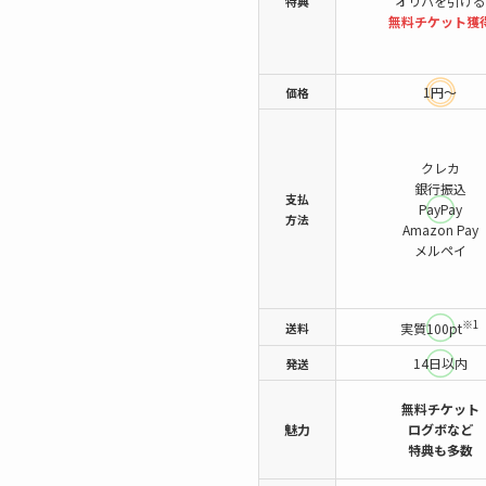
オリパを引ける
特典
無料チケット
獲
1円～
価格
クレカ
銀行振込
支払
PayPay
方法
Amazon Pay
メルペイ
※1
送料
実質100pt
14日以内
発送
無料チケット
魅力
ログボなど
特典も多数