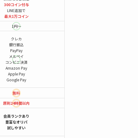
300コイン付与
LINE追加で
最大1万コイン
1円～
クレカ
銀行振込
PayPay
メルペイ
コンビニ決済
Amazon Pay
Apple Pay
Google Pay
無料
原則24時間
以内
会員ランクあり
豊富なオリパ
試しやすい