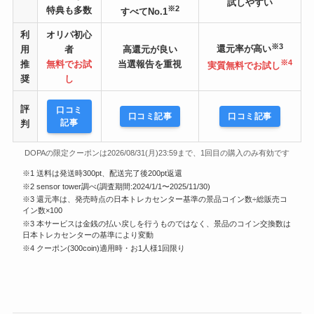
試しやすい
※2
特典も多数
すべてNo.1
利
オリパ初心
※3
還元率が高い
用
者
高還元が良い
※4
推
無料でお試
当選報告を重視
実質無料でお試し
奨
し
評
口コミ
口コミ記事
口コミ記事
記事
判
DOPAの限定クーポンは2026/08/31(月)23:59まで、1回目の購入のみ有効です
※1 送料は発送時300pt、配送完了後200pt返還
※2 sensor tower調べ(調査期間:2024/1/1〜2025/11/30)
※3 還元率は、発売時点の日本トレカセンター基準の景品コイン数÷総販売コ
イン数×100
※3 本サービスは金銭の払い戻しを行うものではなく、景品のコイン交換数は
日本トレカセンターの基準により変動
※4 クーポン(300coin)適用時・お1人様1回限り