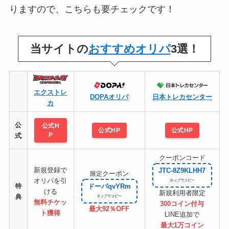
りますので、こちらも要チェックです！
当サイトの
おすすめオリパ
3選！
エクストレ
DOPAオリパ
日本トレカセンター
カ
公
公式H
公式HP
公式HP
P
式
クーポンコード
新規登録で
JTC-8Z9KLHH7
クーポン
限定
オリパを引
特
ドーパqvYRm
ける
新規利用者限定
典
無料チケッ
300コイン付与
最大92％OFF
ト
獲得
LINE追加で
最大1万コイン