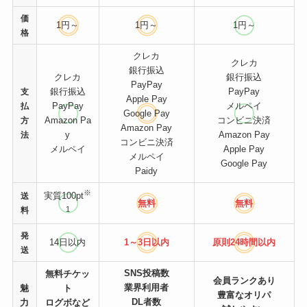
価
1円～
1円～
1円～
格
クレカ
クレカ
銀行振込
クレカ
銀行振込
PayPay
銀行振込
PayPay
支
Apple Pay
PayPay
メルペイ
払
Google Pay
Amazon Pa
コンビニ決済
方
Amazon Pay
y
Amazon Pay
法
コンビニ決済
メルペイ
Apple Pay
メルペイ
Google Pay
Paidy
※
実質100pt
送
無料
無料
1
料
発
14日以内
1～3日以内
原則24時間
以内
送
SNS投稿数
無料チケッ
会員ランクあり
業界利用者
魅
ト
豊富なオリパ
DL者数
力
ログボなど