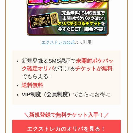
エクストレカ公式
より引用
新規登録＆SMS認証で
未開封ポケパッ
ク確定
オリパ
が引ける
チケットが無料
でもらえる！
送料無料
VIP制度（会員制度）
でさらにお得に
＼新規登録で無料チケット入手！／
エクストレカのオリパを見る！