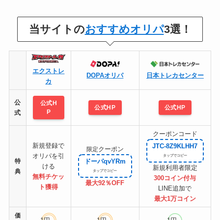
当サイトの
おすすめオリパ
3選！
エクストレ
DOPAオリパ
日本トレカセンター
カ
公
公式H
公式HP
公式HP
P
式
クーポンコード
新規登録で
JTC-8Z9KLHH7
クーポン
限定
オリパを引
特
ドーパqvYRm
ける
新規利用者限定
典
無料チケッ
300コイン付与
最大92％OFF
ト
獲得
LINE追加で
最大1万コイン
価