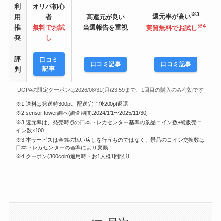
利
オリパ初心
※3
還元率が高い
用
者
高還元が良い
※4
推
無料でお試
当選報告を重視
実質無料でお試し
奨
し
評
口コミ
口コミ記事
口コミ記事
記事
判
DOPAの限定クーポンは2026/08/31(月)23:59まで、1回目の購入のみ有効です
※1 送料は発送時300pt、配送完了後200pt返還
※2 sensor tower調べ(調査期間:2024/1/1〜2025/11/30)
※3 還元率は、発売時点の日本トレカセンター基準の景品コイン数÷総販売コ
イン数×100
※3 本サービスは金銭の払い戻しを行うものではなく、景品のコイン交換数は
日本トレカセンターの基準により変動
※4 クーポン(300coin)適用時・お1人様1回限り