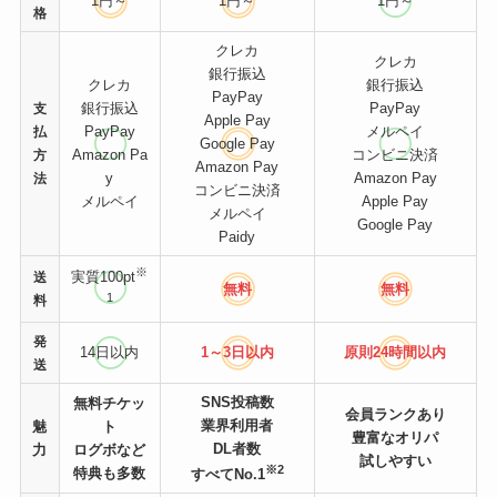
1円～
1円～
1円～
格
クレカ
クレカ
銀行振込
クレカ
銀行振込
PayPay
銀行振込
PayPay
支
Apple Pay
PayPay
メルペイ
払
Google Pay
Amazon Pa
コンビニ決済
方
Amazon Pay
y
Amazon Pay
法
コンビニ決済
メルペイ
Apple Pay
メルペイ
Google Pay
Paidy
※
実質100pt
送
無料
無料
1
料
発
14日以内
1～3日以内
原則24時間
以内
送
SNS投稿数
無料チケッ
会員ランクあり
業界利用者
魅
ト
豊富なオリパ
DL者数
力
ログボなど
試しやすい
※2
特典も多数
すべてNo.1