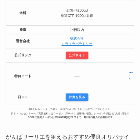
全国一律300pt
送料
発送完了後200pt返還
発送
14日以内
株式会社
運営会社
ミライラボラトリー
公式リンク
公式サイト
特典コード
ドー
P
口コミ
評判を見る
日本トレカセンターの還元：金銭の払い戻しを行うものではございません。
日本トレカセンターの「実質無料」はクーポン（300coin）適用時の表記。クーポン利用はお1人様1回限り
DOPAの限定クーポンは2026/08/31(月)23:59まで、1回目の購入のみ有効です
がんばリーリエを狙えるおすすめ優良オリパサイ