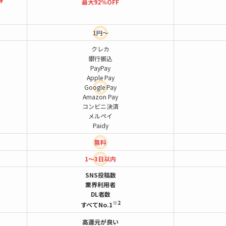
最大92％OFF
1円～
クレカ
銀行振込
PayPay
Apple Pay
Google Pay
Amazon Pay
コンビニ決済
メルペイ
Paidy
無料
1～3日以内
SNS投稿数
業界利用者
DL者数
※2
すべてNo.1
高還元が良い