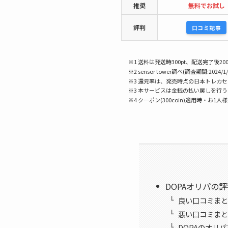
推奨
無料でお試し
評判
口コミ記事
※1 送料は発送時300pt、配送完了後200
※2 sensor tower調べ(調査期間:2024/1/
※3 還元率は、発売時点の日本トレカ
※3 本サービスは金銭の払い戻しを行
※4 クーポン(300coin)適用時・お1人
DOPAオリパの
良い口コミまと
悪い口コミまと
DOPAのオリ