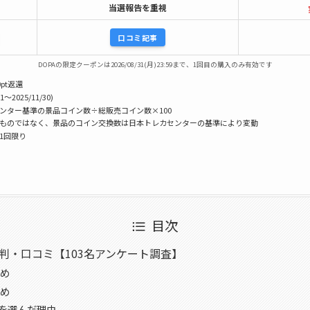
当選報告を重視
口コミ記事
DOPAの限定クーポンは2026/08/31(月)23:59まで、1回目の購入のみ有効です
pt返還
1〜2025/11/30)
センター基準の景品コイン数÷総販売コイン数×100
うものではなく、景品のコイン交換数は日本トレカセンターの基準により変動
様1回限り
目次
評判・口コミ【103名アンケート調査】
め
め
パを選んだ理由