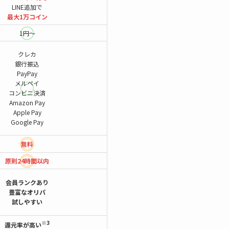
LINE追加で
最大1万コイン
1円～
クレカ
銀行振込
PayPay
メルペイ
コンビニ決済
Amazon Pay
Apple Pay
Google Pay
無料
原則24時間
以内
会員ランクあり
豊富なオリパ
試しやすい
※3
還元率が高い