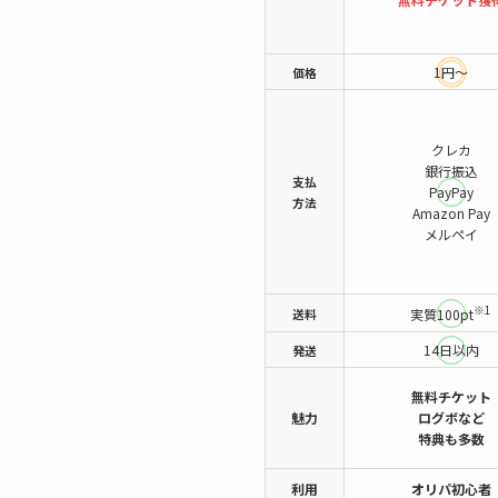
1円～
価格
クレカ
銀行振込
支払
PayPay
方法
Amazon Pay
メルペイ
※1
送料
実質100pt
14日以内
発送
無料チケット
魅力
ログボなど
特典も多数
利用
オリパ初心者