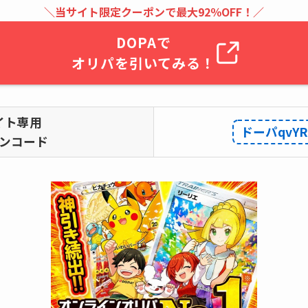
＼当サイト限定クーポンで最大92％OFF！／
DOPAで
オリパを引いてみる！
イト専用
ドーパqvY
ンコード