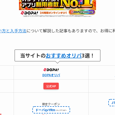
い方と入手方法
について解説した記事もありますので、お得に
当サイトの
おすすめオリパ
3選！
DOPAオリパ
公式HP
J
クーポン
限定
ドーパqvYRm
得