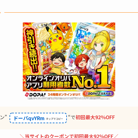
ン
ン”
“で
初回最大92％OFF
ドーパqvYRm
＼当サイトのクーポンで初回最大92％OFF／