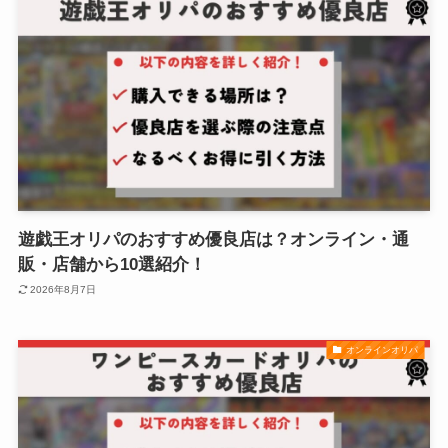
遊戯王オリパのおすすめ優良店は？オンライン・通
販・店舗から10選紹介！
2026年8月7日
オンラインオリパ