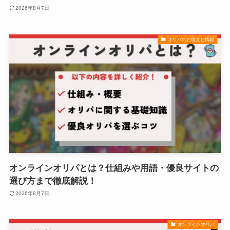
2026年8月7日
オリパのお役立ち情報
オンラインオリパとは？仕組みや用語・優良サイトの
選び方まで徹底解説！
2026年8月7日
オンラインオリパ