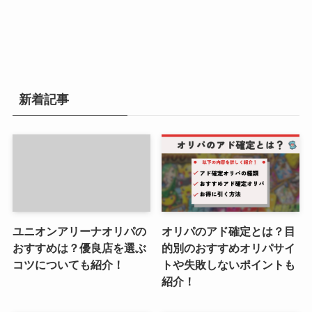
新着記事
ユニオンアリーナオリパの
オリパのアド確定とは？目
おすすめは？優良店を選ぶ
的別のおすすめオリパサイ
コツについても紹介！
トや失敗しないポイントも
紹介！