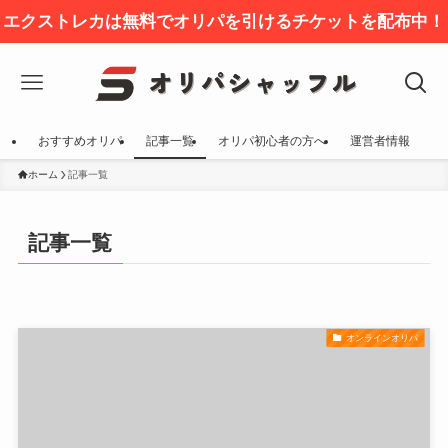
エクストレカは無料でオリパを引けるチケットを配布中！
おすすめオリパ
記事一覧
オリパ初心者の方へ
運営者情報
ホーム
記事一覧
記事一覧
オンラインオリパ