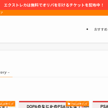
エクストレカは無料でオリパを引けるチケットを配布中！
ィア
おすすめ
gory –
SA10オリパ
PSA10オリパ