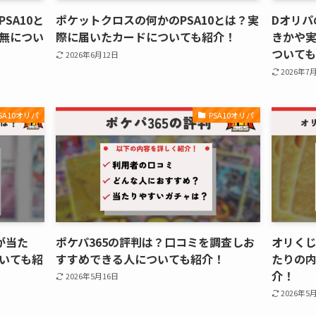
SA10と
ポケットクロスの何かのPSA10とは？実
Dオリパ
無につい
際に届いたカードについても紹介！
きかや
ついて
2026年6月12日
2026年7
SA10オリパ
PSA10オリパ
何が当た
ポケパ365の評判は？口コミを調査しお
オリくじ
いても紹
すすめできる人についても紹介！
たりの
介！
2026年5月16日
2026年5