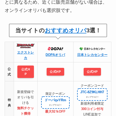
とに異なるため、近くに販売店舗がない場合は、
オンラインオリパも選択肢です。
当サイトの
おすすめオリパ
3選！
エクストレ
DOPAオリパ
日本トレカセンター
カ
公
公式H
公式HP
公式HP
P
式
クーポンコード
新規登録で
JTC-8Z9KLHH7
クーポン
限定
オリパを引
特
ドーパqvYRm
ける
新規利用者限定
典
無料チケッ
300コイン付与
最大92％OFF
ト
獲得
LINE追加で