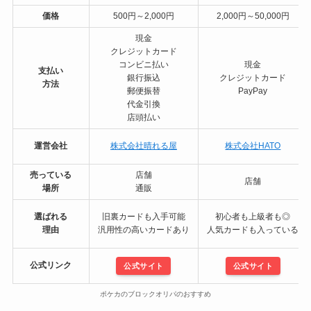
価格
500円～2,000円
2,000円～50,000円
現金
クレジットカード
コンビニ払い
現金
支払い
銀行振込
クレジットカード
方法
郵便振替
PayPay
代金引換
店頭払い
運営会社
株式会社晴れる屋
株式会社HATO
売っている
店舗
店舗
場所
通販
選ばれる
旧裏カードも入手可能
初心者も上級者も◎
理由
汎用性の高いカードあり
人気カードも入っている
公式リンク
公式サイト
公式サイト
ポケカのブロックオリパのおすすめ