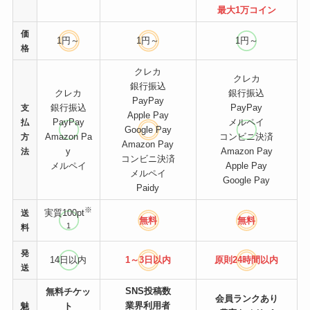
最大1万コイン
価
1円～
1円～
1円～
格
クレカ
クレカ
銀行振込
クレカ
銀行振込
PayPay
銀行振込
PayPay
支
Apple Pay
PayPay
メルペイ
払
Google Pay
Amazon Pa
コンビニ決済
方
Amazon Pay
y
Amazon Pay
法
コンビニ決済
メルペイ
Apple Pay
メルペイ
Google Pay
Paidy
※
実質100pt
送
無料
無料
1
料
発
14日以内
1～3日以内
原則24時間
以内
送
SNS投稿数
無料チケッ
会員ランクあり
業界利用者
魅
ト