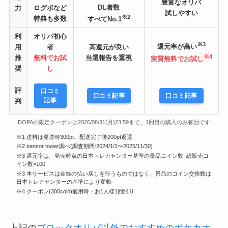
豊富なオリパ
DL者数
力
ログボなど
試しやすい
※2
特典も多数
すべてNo.1
利
オリパ初心
※3
還元率が高い
用
者
高還元が良い
※4
推
無料でお試
当選報告を重視
実質無料でお試し
奨
し
評
口コミ
口コミ記事
口コミ記事
記事
判
DOPAの限定クーポンは2026/08/31(月)23:59まで、1回目の購入のみ有効です
※1 送料は発送時300pt、配送完了後200pt返還
※2 sensor tower調べ(調査期間:2024/1/1〜2025/11/30)
※3 還元率は、発売時点の日本トレカセンター基準の景品コイン数÷総販売コ
イン数×100
※3 本サービスは金銭の払い戻しを行うものではなく、景品のコイン交換数は
日本トレカセンターの基準により変動
※4 クーポン(300coin)適用時・お1人様1回限り