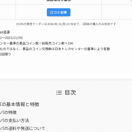
口コミ記事
DOPAの限定クーポンは2026/08/31(月)23:59まで、1回目の購入のみ有効です
pt返還
1〜2025/11/30)
センター基準の景品コイン数÷総販売コイン数×100
うものではなく、景品のコイン交換数は日本トレカセンターの基準により変動
様1回限り
目次
パの基本情報と特徴
パの特徴
パの支払い方法
パの送料や発送について