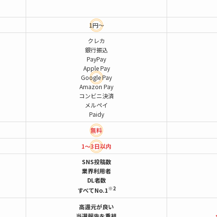
1円～
クレカ
銀行振込
PayPay
Apple Pay
Google Pay
Amazon Pay
コンビニ決済
メルペイ
Paidy
無料
1～3日以内
SNS投稿数
業界利用者
DL者数
※2
すべてNo.1
高還元が良い
当選報告を重視