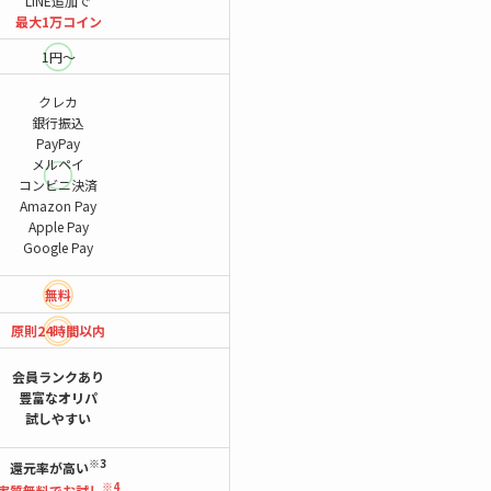
LINE追加で
最大1万コイン
1円～
クレカ
銀行振込
PayPay
メルペイ
コンビニ決済
Amazon Pay
Apple Pay
Google Pay
無料
原則24時間
以内
会員ランクあり
豊富なオリパ
試しやすい
※3
還元率が高い
※4
実質無料でお試し