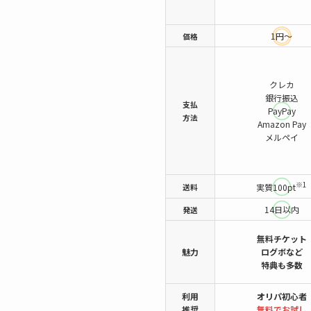
1円～
価格
クレカ
銀行振込
支払
PayPay
方法
Amazon Pay
メルペイ
※1
送料
実質100pt
14日以内
発送
無料チケット
魅力
ログボなど
特典も多数
利用
オリパ初心者
推奨
無料でお試し