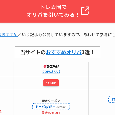
トレカ団で
オリパを引いてみる！
のおすすめ
という記事も公開していますので、あわせて参考に
当サイトの
おすすめオリパ
3選！
DOPAオリパ
公式HP
J
クーポン
限定
ドーパqvYRm
得
最大92％OFF