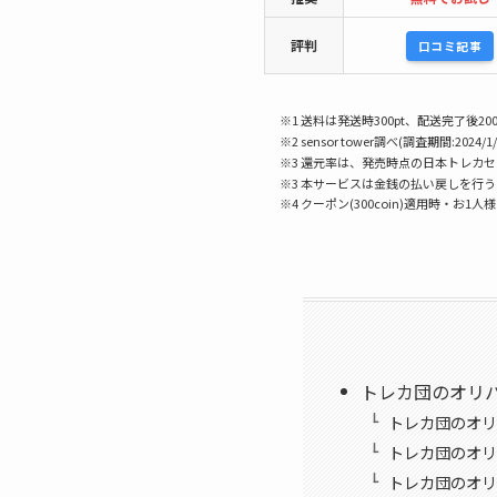
評判
口コミ記事
※1 送料は発送時300pt、配送完了後200
※2 sensor tower調べ(調査期間:2024/1/
※3 還元率は、発売時点の日本トレカ
※3 本サービスは金銭の払い戻しを行
※4 クーポン(300coin)適用時・お1人
トレカ団のオリ
トレカ団のオリ
トレカ団のオリ
トレカ団のオリ