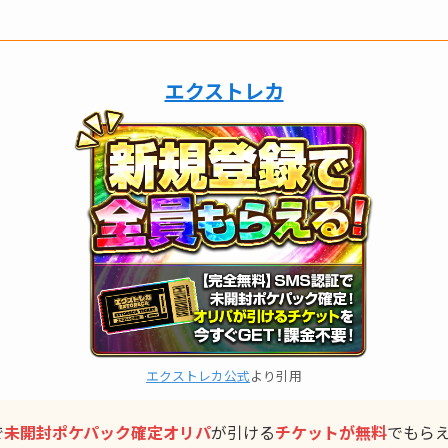
エクストレカ
エクストレカ公式
より引用
で
未開封ポケパック確定
オリパ
が引ける
チケットが無料
でもら