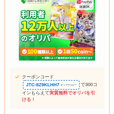
クーポンコード
で300コ
JTC-8Z9KLHH7
インもらえて
実質無料でオリパを引
ける
！