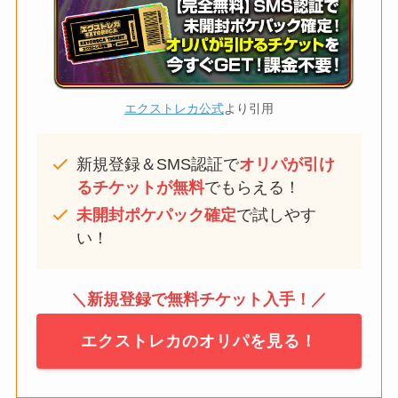
エクストレカ公式
より引用
新規登録＆SMS認証で
オリパが引け
るチケットが無料
でもらえる！
未開封ポケパック確定
で試しやす
い！
＼新規登録で無料チケット入手！／
エクストレカのオリパを見る！