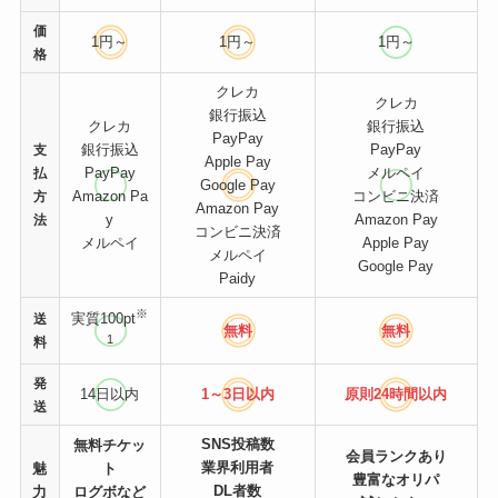
価
1円～
1円～
1円～
格
クレカ
クレカ
銀行振込
クレカ
銀行振込
PayPay
銀行振込
PayPay
支
Apple Pay
PayPay
メルペイ
払
Google Pay
Amazon Pa
コンビニ決済
方
Amazon Pay
y
Amazon Pay
法
コンビニ決済
メルペイ
Apple Pay
メルペイ
Google Pay
Paidy
※
実質100pt
送
無料
無料
1
料
発
14日以内
1～3日以内
原則24時間
以内
送
SNS投稿数
無料チケッ
会員ランクあり
業界利用者
魅
ト
豊富なオリパ
DL者数
力
ログボなど