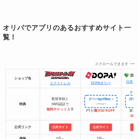
オリパでアプリのあるおすすめサイト一
覧！
スクロールできます
ショップ名
日本ト
DOPAオリパ
エクストレカ
クー
新規登録と
ドーパqvYRm
JTC-
特典
SMS認証で
無料チケット
入手
PTが
最大92％OFF
新規
300
公式リンク
公式サイト
公式サイト
公
価格
1円～
1円～