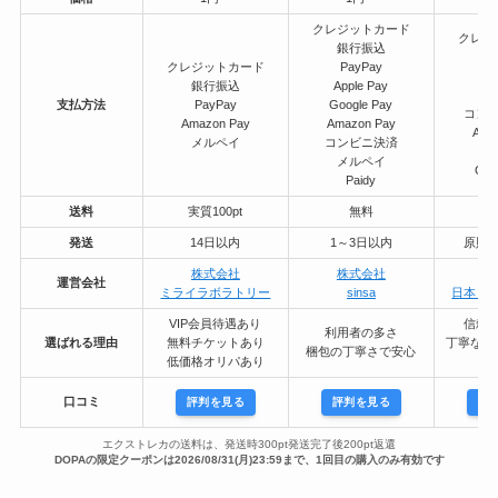
クレジットカード
クレジ
銀行振込
銀
クレジットカード
PayPay
P
銀行振込
Apple Pay
メ
支払方法
PayPay
Google Pay
コン
Amazon Pay
Amazon Pay
Ama
メルペイ
コンビニ決済
App
メルペイ
Goo
Paidy
送料
実質100pt
無料
発送
14日以内
1～3日以内
原則2
株式会社
株式会社
株
運営会社
ミライラボラトリー
sinsa
日本ト
VIP会員待遇あり
信頼
利用者の多さ
選ばれる理由
無料チケットあり
丁寧な対
梱包の丁寧さで安心
低価格オリパあり
口コミ
評判を見る
評判を見る
評
エクストレカの送料は、発送時300pt発送完了後200pt返還
DOPAの限定クーポンは2026/08/31(月)23:59まで、1回目の購入のみ有効です