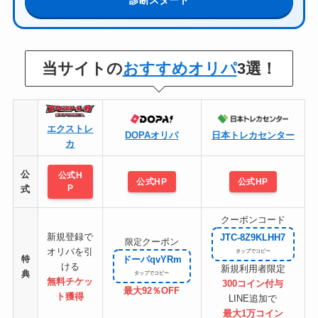
診断スタート
当サイトの
おすすめオリパ
3選！
エクストレ
DOPAオリパ
日本トレカセンター
カ
公
公式H
公式HP
公式HP
P
式
クーポンコード
新規登録で
JTC-8Z9KLHH7
クーポン
限定
オリパを引
特
ドーパqvYRm
ける
新規利用者限定
典
無料チケッ
300コイン付与
最大92％OFF
ト
獲得
LINE追加で
最大1万コイン