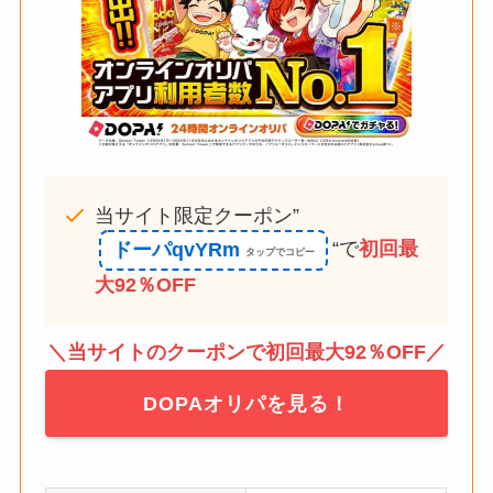
当サイト限定クーポン”
“で
初回最
ドーパqvYRm
大92％OFF
＼当サイトのクーポンで初回最大92％OFF／
DOPAオリパを見る！