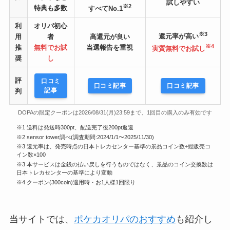
試しやすい
※2
特典も多数
すべてNo.1
利
オリパ初心
※3
還元率が高い
用
者
高還元が良い
※4
推
無料でお試
当選報告を重視
実質無料でお試し
奨
し
評
口コミ
口コミ記事
口コミ記事
記事
判
DOPAの限定クーポンは2026/08/31(月)23:59まで、1回目の購入のみ有効です
※1 送料は発送時300pt、配送完了後200pt返還
※2 sensor tower調べ(調査期間:2024/1/1〜2025/11/30)
※3 還元率は、発売時点の日本トレカセンター基準の景品コイン数÷総販売コ
イン数×100
※3 本サービスは金銭の払い戻しを行うものではなく、景品のコイン交換数は
日本トレカセンターの基準により変動
※4 クーポン(300coin)適用時・お1人様1回限り
当サイトでは、
ポケカオリパのおすすめ
も紹介し