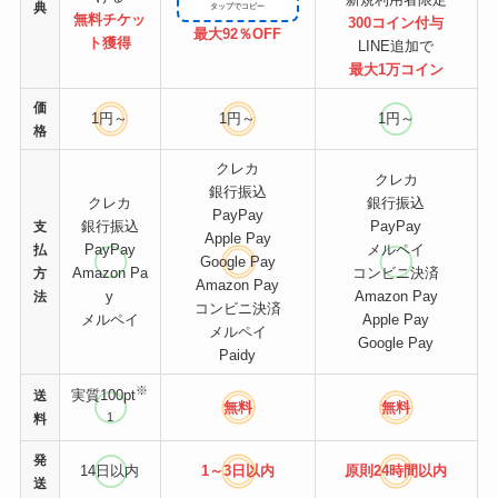
典
無料チケッ
300コイン付与
最大92％OFF
ト
獲得
LINE追加で
最大1万コイン
価
1円～
1円～
1円～
格
クレカ
クレカ
銀行振込
クレカ
銀行振込
PayPay
銀行振込
PayPay
支
Apple Pay
PayPay
メルペイ
払
Google Pay
Amazon Pa
コンビニ決済
方
Amazon Pay
y
Amazon Pay
法
コンビニ決済
メルペイ
Apple Pay
メルペイ
Google Pay
Paidy
※
実質100pt
送
無料
無料
1
料
発
14日以内
1～3日以内
原則24時間
以内
送