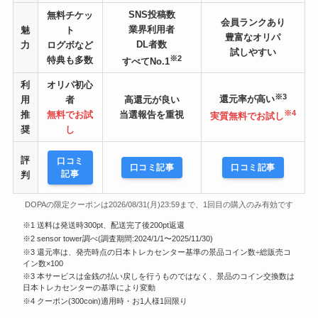
SNS投稿数
無料チケッ
会員ランクあり
業界利用者
魅
ト
豊富なオリパ
DL者数
力
ログボなど
試しやすい
※2
特典も多数
すべてNo.1
利
オリパ初心
※3
還元率が高い
用
者
高還元が良い
※4
推
無料でお試
当選報告を重視
実質無料でお試し
奨
し
評
口コミ
口コミ記事
口コミ記事
記事
判
DOPAの限定クーポンは2026/08/31(月)23:59まで、1回目の購入のみ有効です
※1 送料は発送時300pt、配送完了後200pt返還
※2 sensor tower調べ(調査期間:2024/1/1〜2025/11/30)
※3 還元率は、発売時点の日本トレカセンター基準の景品コイン数÷総販売コ
イン数×100
※3 本サービスは金銭の払い戻しを行うものではなく、景品のコイン交換数は
日本トレカセンターの基準により変動
※4 クーポン(300coin)適用時・お1人様1回限り