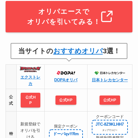
オリパエースで
オリパを引いてみる！
当サイトの
おすすめオリパ
3選！
エクストレ
DOPAオリパ
日本トレカセンター
カ
公
公式H
公式HP
公式HP
P
式
クーポンコード
新規登録で
JTC-8Z9KLHH7
クーポン
限定
オリパを引
特
ドーパqvYRm
ける
新規利用者限定