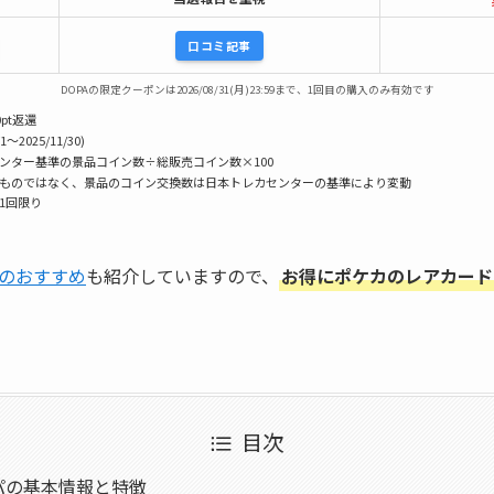
口コミ記事
DOPAの限定クーポンは2026/08/31(月)23:59まで、1回目の購入のみ有効です
pt返還
1〜2025/11/30)
センター基準の景品コイン数÷総販売コイン数×100
うものではなく、景品のコイン交換数は日本トレカセンターの基準により変動
様1回限り
のおすすめ
も紹介していますので、
お得にポケカのレアカード
目次
パの基本情報と特徴