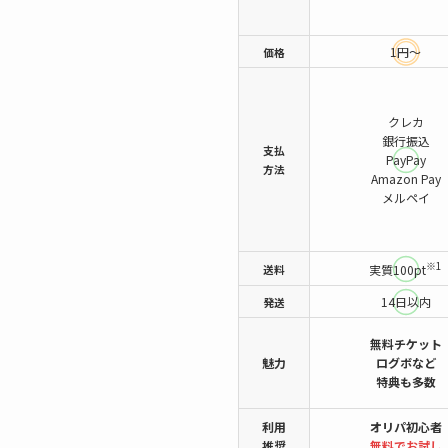
1円～
価格
クレカ
銀行振込
支払
PayPay
方法
Amazon Pay
メルペイ
※1
送料
実質100pt
14日以内
発送
無料チケット
魅力
ログボなど
特典も多数
利用
オリパ初心者
推奨
無料でお試し