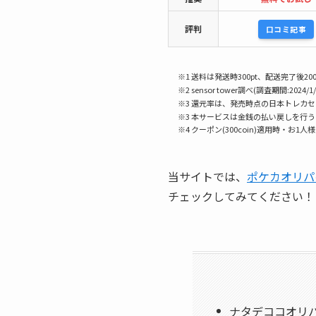
評判
口コミ記事
※1 送料は発送時300pt、配送完了後200
※2 sensor tower調べ(調査期間:2024/1/
※3 還元率は、発売時点の日本トレカ
※3 本サービスは金銭の払い戻しを行
※4 クーポン(300coin)適用時・お1人
当サイトでは、
ポケカオリパ
チェックしてみてください！
ナタデココオリ