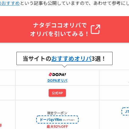
のおすすめ
という記事も公開していますので、あわせて参考に
ナタデココオリパで
オリパを引いてみる！
当サイトの
おすすめオリパ
3選！
DOPAオリパ
公式HP
J
クーポン
限定
ドーパqvYRm
得
最大92％OFF