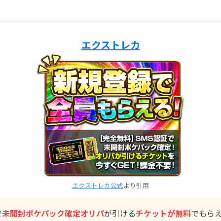
エクストレカ
エクストレカ公式
より引用
で
未開封ポケパック確定
オリパ
が引ける
チケットが無料
でもら