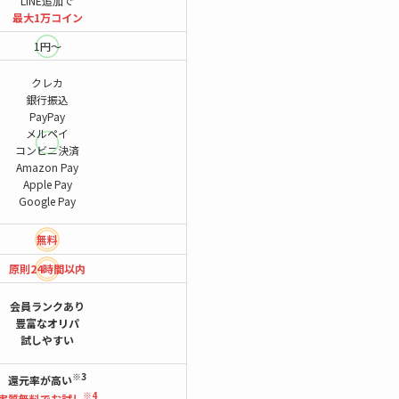
LINE追加で
最大1万コイン
1円～
クレカ
銀行振込
PayPay
メルペイ
コンビニ決済
Amazon Pay
Apple Pay
Google Pay
無料
原則24時間
以内
会員ランクあり
豊富なオリパ
試しやすい
※3
還元率が高い
※4
実質無料でお試し