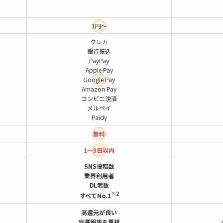
1円～
クレカ
銀行振込
PayPay
Apple Pay
Google Pay
Amazon Pay
コンビニ決済
メルペイ
Paidy
無料
1～3日以内
SNS投稿数
業界利用者
DL者数
※2
すべてNo.1
高還元が良い
当選報告を重視