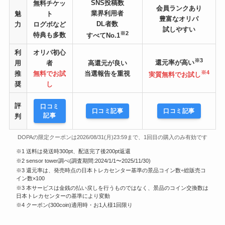
SNS投稿数
無料チケッ
会員ランクあり
業界利用者
魅
ト
豊富なオリパ
DL者数
力
ログボなど
試しやすい
※2
特典も多数
すべてNo.1
利
オリパ初心
※3
還元率が高い
用
者
高還元が良い
※4
推
無料でお試
当選報告を重視
実質無料でお試し
奨
し
評
口コミ
口コミ記事
口コミ記事
記事
判
DOPAの限定クーポンは2026/08/31(月)23:59まで、1回目の購入のみ有効です
※1 送料は発送時300pt、配送完了後200pt返還
※2 sensor tower調べ(調査期間:2024/1/1〜2025/11/30)
※3 還元率は、発売時点の日本トレカセンター基準の景品コイン数÷総販売コ
イン数×100
※3 本サービスは金銭の払い戻しを行うものではなく、景品のコイン交換数は
日本トレカセンターの基準により変動
※4 クーポン(300coin)適用時・お1人様1回限り