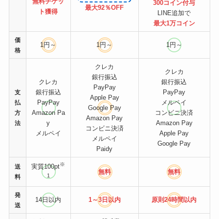
無料チケッ
300コイン付与
最大92％OFF
ト
獲得
LINE追加で
最大1万コイン
価
1円～
1円～
1円～
格
クレカ
クレカ
銀行振込
クレカ
銀行振込
PayPay
銀行振込
PayPay
支
Apple Pay
PayPay
メルペイ
払
Google Pay
Amazon Pa
コンビニ決済
方
Amazon Pay
y
Amazon Pay
法
コンビニ決済
メルペイ
Apple Pay
メルペイ
Google Pay
Paidy
※
実質100pt
送
無料
無料
1
料
発
14日以内
1～3日以内
原則24時間
以内
送