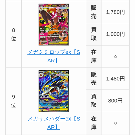
販
1,780円
売
買
8
1,000円
取
位
在
メガミミロップex【S
○
庫
AR】
販
1,480円
売
買
9
800円
取
位
在
メガサメハダーex【S
○
庫
AR】