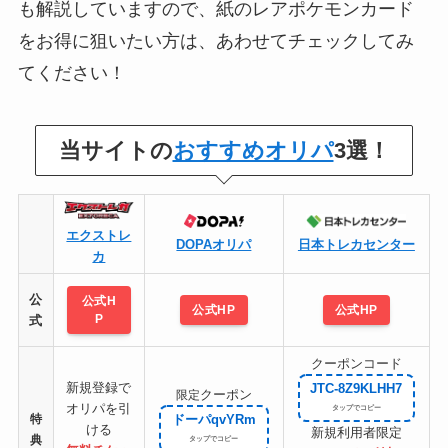
も解説していますので、紙のレアポケモンカード
をお得に狙いたい方は、あわせてチェックしてみ
てください！
当サイトの
おすすめオリパ
3選！
エクストレ
DOPAオリパ
日本トレカセンター
カ
公
公式H
公式HP
公式HP
P
式
クーポンコード
新規登録で
JTC-8Z9KLHH7
クーポン
限定
オリパを引
特
ドーパqvYRm
ける
新規利用者限定
典