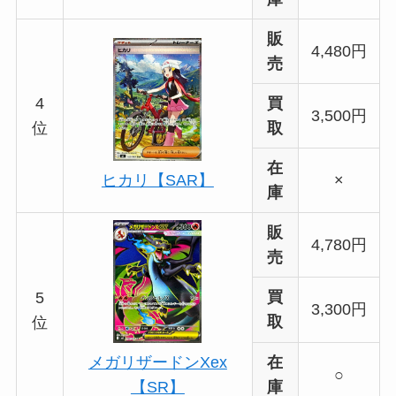
販
4,480円
売
4
買
3,500円
位
取
在
×
ヒカリ【SAR】
庫
販
4,780円
売
買
5
3,300円
取
位
在
メガリザードンXex
○
庫
【SR】