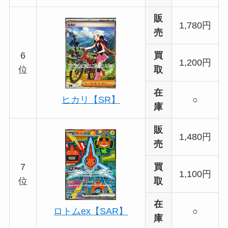
販
1,780円
売
6
買
1,200円
位
取
在
○
ヒカリ【SR】
庫
販
1,480円
売
7
買
1,100円
位
取
在
○
ロトムex【SAR】
庫