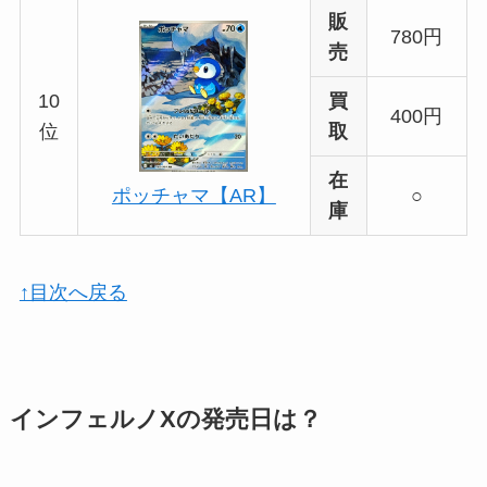
販
780円
売
10
買
400円
位
取
在
○
ポッチャマ【AR】
庫
↑目次へ戻る
インフェルノXの発売日は？