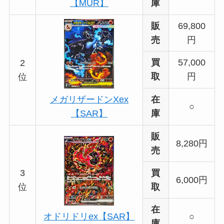
庫
【MUR】
販
69,800
売
円
買
57,000
2
取
円
位
在
メガリザードンXex
○
庫
【SAR】
販
8,280円
売
3
買
6,000円
位
取
在
○
オドリドリex【SAR】
庫