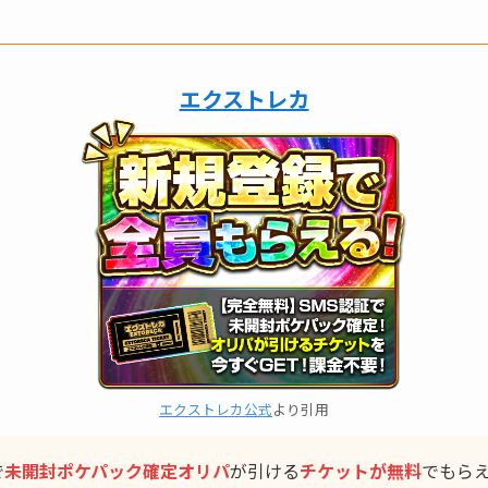
エクストレカ
エクストレカ公式
より引用
で
未開封ポケパック確定
オリパ
が引ける
チケットが無料
でもら