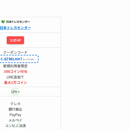
日本トレカセンター
公式HP
クーポンコード
TC-8Z9KLHH7
新規利用者限定
300コイン付与
LINE追加で
最大1万コイン
1円～
クレカ
銀行振込
PayPay
メルペイ
コンビニ決済