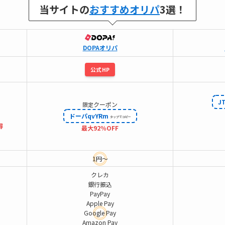
当サイトの
おすすめオリパ
3選！
DOPAオリパ
公式HP
J
クーポン
限定
ドーパqvYRm
得
最大92％OFF
1円～
クレカ
銀行振込
PayPay
Apple Pay
Google Pay
Amazon Pay