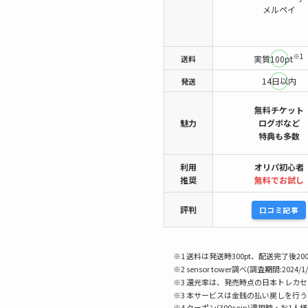
メルペイ
※1
送料
実質100pt
14日以内
発送
無料チケット
魅力
ログボなど
特典も多数
利用
オリパ初心者
推奨
無料でお試し
評判
口コミ記事
※1 送料は発送時300pt、配送完了後200
※2 sensor tower調べ(調査期間:2024/1/
※3 還元率は、発売時点の日本トレカ
※3 本サービスは金銭の払い戻しを行
※4 クーポン(300coin)適用時・お1人