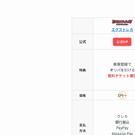
エクストレカ
公式
公式HP
新規登録で
オリパを引ける
特典
無料チケット
獲
1円～
価格
クレカ
銀行振込
支払
PayPay
方法
Amazon Pay