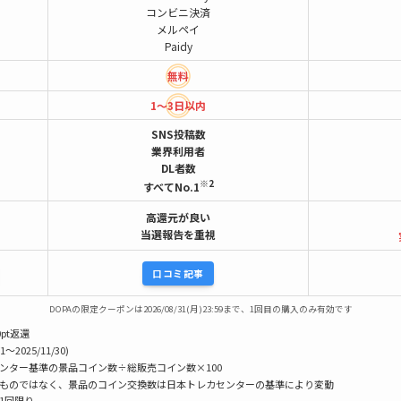
コンビニ決済
メルペイ
Paidy
無料
1～3日以内
SNS投稿数
業界利用者
DL者数
※2
すべてNo.1
高還元が良い
当選報告を重視
口コミ記事
DOPAの限定クーポンは2026/08/31(月)23:59まで、1回目の購入のみ有効です
pt返還
1〜2025/11/30)
センター基準の景品コイン数÷総販売コイン数×100
うものではなく、景品のコイン交換数は日本トレカセンターの基準により変動
様1回限り