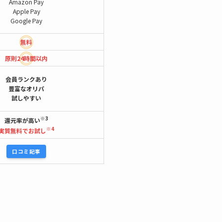
Amazon Pay
Apple Pay
Google Pay
無料
原則24時間
以内
会員ランクあり
豊富なオリパ
試しやすい
※3
還元率が高い
※4
実質無料でお試し
口コミ記事