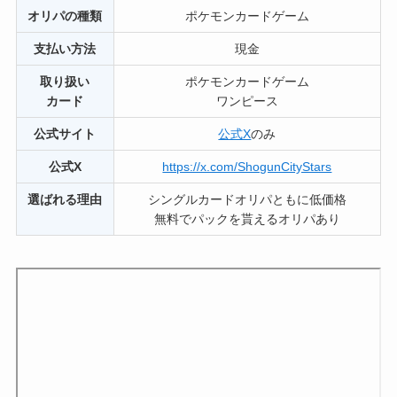
オリパの種類
ポケモンカードゲーム
支払い方法
現金
取り扱い
ポケモンカードゲーム
カード
ワンピース
公式サイト
公式X
のみ
公式X
https://x.com/ShogunCityStars
選ばれる理由
シングルカードオリパともに低価格
無料でパックを貰えるオリパあり