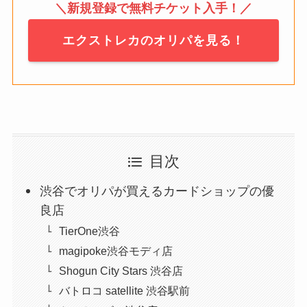
＼新規登録で無料チケット入手！／
エクストレカのオリパを見る！
目次
渋谷でオリパが買えるカードショップの優
良店
TierOne渋谷
magipoke渋谷モディ店
Shogun City Stars 渋谷店
バトロコ satellite 渋谷駅前