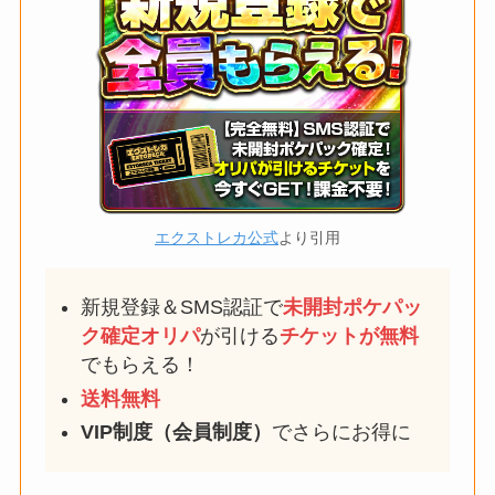
エクストレカ公式
より引用
新規登録＆SMS認証で
未開封ポケパッ
ク確定
オリパ
が引ける
チケットが無料
でもらえる！
送料無料
VIP制度（会員制度）
でさらにお得に