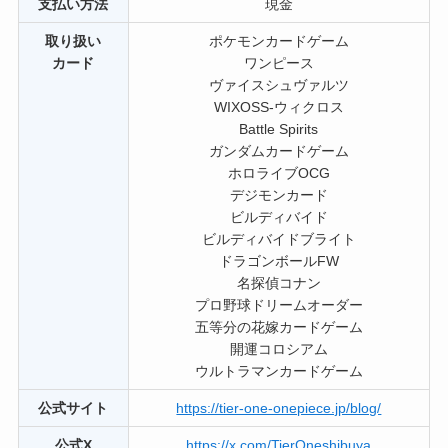
支払い方法
現金
取り扱い
ポケモンカードゲーム
カード
ワンピース
ヴァイスシュヴァルツ
WIXOSS-ウィクロス
Battle Spirits
ガンダムカードゲーム
ホロライブOCG
デジモンカード
ビルディバイド
ビルディバイドブライト
ドラゴンボールFW
名探偵コナン
プロ野球ドリームオーダー
五等分の花嫁カードゲーム
開運コロシアム
ウルトラマンカードゲーム
公式サイト
https://tier-one-onepiece.jp/blog/
公式X
https://x.com/TierOneshibuya