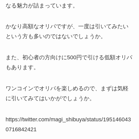
なる魅力が詰まっています。
かなり高額なオリパですが、一度は引いてみたい
という方も多いのではないでしょうか。
また、初心者の方向けに500円で引ける低額オリパ
もあります。
ワンコインでオリパを楽しめるので、まずは気軽
に引いてみてはいかがでしょうか。
https://twitter.com/magi_shibuya/status/195146043
0716842421