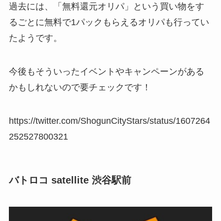
過去には、「無料還元オリパ」という買い物をす
るごとに無料で1パックもらえるオリパも行ってい
たようです。
今後もそういったイベントやキャンペーンがある
かもしれないので要チェックです！
https://twitter.com/ShogunCityStars/status/1607264
252527800321
バトロコ satellite 渋谷駅前