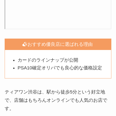
おすすめ優良店に選ばれる理由
カードのラインナップが公開
PSA10確定オリパでも良心的な価格設定
ティアワン渋谷は、駅から徒歩5分という好立地
で、店舗はもちろんオンラインでも人気のお店で
す。