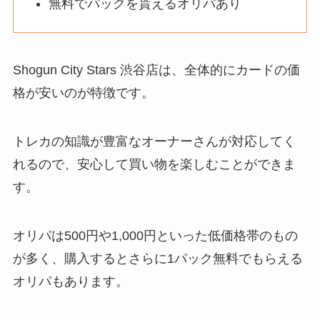
無料でパックを貰えるオリパあり
Shogun City Stars 渋谷店は、全体的にカードの価
格が安いのが特徴です。
トレカの知識が豊富なオーナーさんが対応してく
れるので、安心して買い物を楽しむことができま
す。
オリパは500円や1,000円といった低価格帯のもの
が多く、購入するとさらに1パック無料でもらえる
オリパもあります。