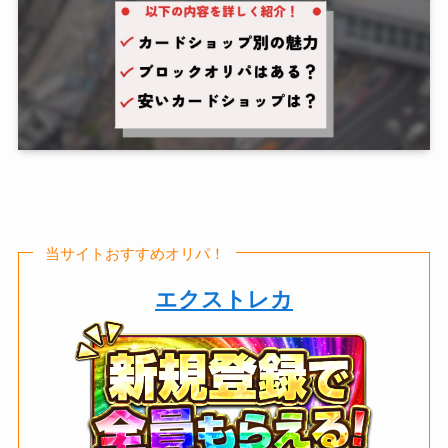
当サイトおすすめオリパ！
エクストレカ