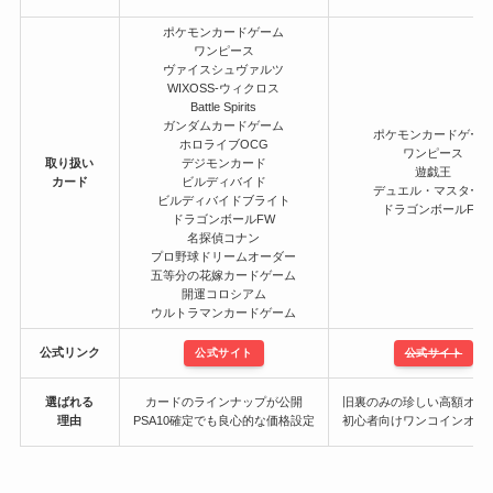
ポケモンカードゲーム
ワンピース
ヴァイスシュヴァルツ
WIXOSS-ウィクロス
Battle Spirits
ガンダムカードゲーム
ポケモンカードゲー
ホロライブOCG
ワンピース
取り扱い
デジモンカード
遊戯王
カード
ビルディバイド
デュエル・マスター
ビルディバイドブライト
ドラゴンボールFW
ドラゴンボールFW
名探偵コナン
プロ野球ドリームオーダー
五等分の花嫁カードゲーム
開運コロシアム
ウルトラマンカードゲーム
公式リンク
公式サイト
公式サイト
選ばれる
カードのラインナップが公開
旧裏のみの珍しい高額オリ
理由
PSA10確定でも良心的な価格設定
初心者向けワンコインオリ