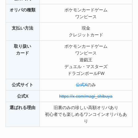
オリパの種類
ポケモンカードゲーム
ワンピース
支払い方法
現金
クレジットカード
取り扱い
ポケモンカードゲーム
カード
ワンピース
遊戯王
デュエル・マスターズ
ドラゴンボールFW
公式サイト
公式X
のみ
公式X
https://x.com/magi_shibuya
選ばれる理由
旧裏のみの珍しい高額オリパあり
初心者でも楽しめるワンコインオリパもあ
り