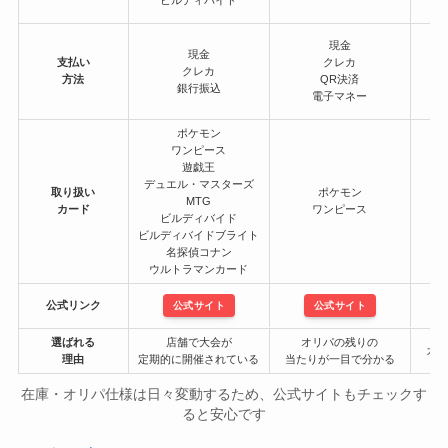
現金
現金
支払い
クレカ
クレカ
方法
QR決済
銀行振込
電子マネー
ポケモン
ワンピース
遊戯王
デュエル・マスターズ
取り扱い
ポケモン
MTG
カード
ワンピース
ビルディバイド
デ
ビルディバイドブライト
名探偵コナン
ウルトラマンカード
公式リンク
公式サイト
公式サイト
選ばれる
店舗で大会が
オリパの残りの
カー
理由
定期的に開催されている
当たりが一目で分かる
在庫・オリパ仕様は日々変動するため、公式サイトもチェックす
ると安心です