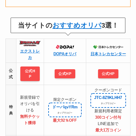
当サイトの
おすすめオリパ
3選！
エクストレ
DOPAオリパ
日本トレカセンター
カ
公
公式H
公式HP
公式HP
P
式
クーポンコード
新規登録で
JTC-8Z9KLHH7
クーポン
限定
オリパを引
特
ドーパqvYRm
ける
新規利用者限定
典
無料チケッ
300コイン付与
最大92％OFF
ト
獲得
LINE追加で
最大1万コイン