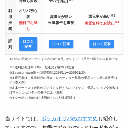
特典も多数
すべてNo.1
利
オリパ初心
※3
還元率が高い
用
者
高還元が良い
※4
推
無料でお試
当選報告を重視
実質無料でお試し
奨
し
評
口コミ
口コミ記事
口コミ記事
記事
判
DOPAの限定クーポンは2026/08/31(月)23:59まで、1回目の購入のみ有効です
※1 送料は発送時300pt、配送完了後200pt返還
※2 sensor tower調べ(調査期間:2024/1/1〜2025/11/30)
※3 還元率は、発売時点の日本トレカセンター基準の景品コイン数÷総販売コ
イン数×100
※3 本サービスは金銭の払い戻しを行うものではなく、景品のコイン交換数は
日本トレカセンターの基準により変動
※4 クーポン(300coin)適用時・お1人様1回限り
当サイトでは、
ポケカオリパのおすすめ
も紹介し
ていますので、
お得にポケカのレアカードをゲッ