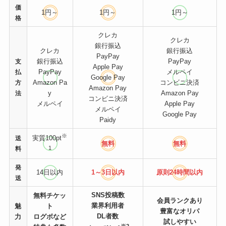
価
1円～
1円～
1円～
格
クレカ
クレカ
銀行振込
クレカ
銀行振込
PayPay
銀行振込
PayPay
支
Apple Pay
PayPay
メルペイ
払
Google Pay
Amazon Pa
コンビニ決済
方
Amazon Pay
y
Amazon Pay
法
コンビニ決済
メルペイ
Apple Pay
メルペイ
Google Pay
Paidy
※
実質100pt
送
無料
無料
1
料
発
14日以内
1～3日以内
原則24時間
以内
送
SNS投稿数
無料チケッ
会員ランクあり
業界利用者
魅
ト
豊富なオリパ
DL者数
力
ログボなど
試しやすい
※2