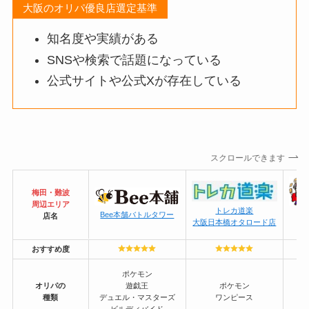
大阪のオリパ優良店選定基準
知名度や実績がある
SNSや検索で話題になっている
公式サイトや公式Xが存在している
スクロールできます
梅田・難波
周辺エリア
トレカ道楽
Bee本舗バトルタワー
店名
大阪日本橋オタロード店
おすすめ度
ポケモン
オリパの
遊戯王
ポケモン
種類
デュエル・マスターズ
ワンピース
デ
ビルディバイド