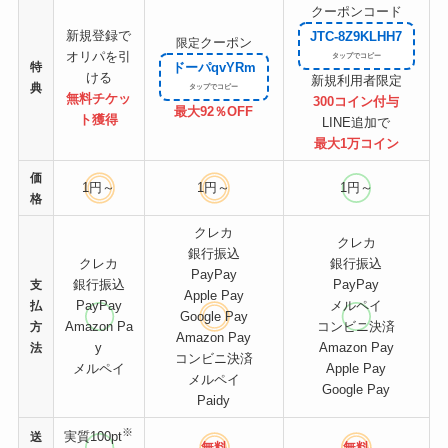
クーポンコード
新規登録で
JTC-8Z9KLHH7
クーポン
限定
オリパを引
特
ドーパqvYRm
ける
新規利用者限定
典
無料チケッ
300コイン付与
最大92％OFF
ト
獲得
LINE追加で
最大1万コイン
価
1円～
1円～
1円～
格
クレカ
クレカ
銀行振込
クレカ
銀行振込
PayPay
銀行振込
PayPay
支
Apple Pay
PayPay
メルペイ
払
Google Pay
Amazon Pa
コンビニ決済
方
Amazon Pay
y
Amazon Pay
法
コンビニ決済
メルペイ
Apple Pay
メルペイ
Google Pay
Paidy
※
実質100pt
送
無料
無料