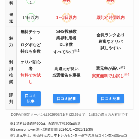
1
料
発
14日以内
1～3日以内
原則24時間
以内
送
SNS投稿数
無料チケッ
会員ランクあり
業界利用者
魅
ト
豊富なオリパ
DL者数
力
ログボなど
試しやすい
※2
特典も多数
すべてNo.1
利
オリパ初心
※3
還元率が高い
用
者
高還元が良い
※4
推
無料でお試
当選報告を重視
実質無料でお試し
奨
し
評
口コミ
口コミ記事
口コミ記事
記事
判
DOPAの限定クーポンは2026/08/31(月)23:59まで、1回目の購入のみ有効です
※1 送料は発送時300pt、配送完了後200pt返還
※2 sensor tower調べ(調査期間:2024/1/1〜2025/11/30)
※3 還元率は、発売時点の日本トレカセンター基準の景品コイン数÷総販売コ