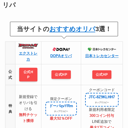
リパ
当サイトの
おすすめオリパ
3選！
エクストレ
DOPAオリパ
日本トレカセンター
カ
公
公式H
公式HP
公式HP
P
式
クーポンコード
新規登録で
JTC-8Z9KLHH7
クーポン
限定
オリパを引
特
ドーパqvYRm
ける
新規利用者限定
典
無料チケッ
300コイン付与
最大92％OFF
ト
獲得
LINE追加で
最大1万コイン