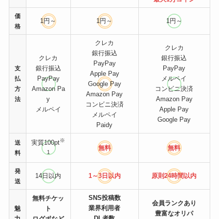
価
1円～
1円～
1円～
格
クレカ
クレカ
銀行振込
クレカ
銀行振込
PayPay
銀行振込
PayPay
支
Apple Pay
PayPay
メルペイ
払
Google Pay
Amazon Pa
コンビニ決済
方
Amazon Pay
y
Amazon Pay
法
コンビニ決済
メルペイ
Apple Pay
メルペイ
Google Pay
Paidy
※
実質100pt
送
無料
無料
1
料
発
14日以内
1～3日以内
原則24時間
以内
送
SNS投稿数
無料チケッ
会員ランクあり
業界利用者
魅
ト
豊富なオリパ
DL者数
力
ログボなど