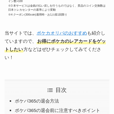
イン数×100
※3 本サービスは金銭の払い戻しを行うものではなく、景品のコイン交換数は
日本トレカセンターの基準により変動
※4 クーポン(300coin)適用時・お1人様1回限り
当サイトでは、
ポケカオリパのおすすめ
も紹介し
ていますので、
お得にポケカのレアカードをゲッ
トしたい
方などはぜひチェックしてみてくださ
い！
目次
ポケパ365の退会方法
ポケパ365の退会前に注意すべきポイント