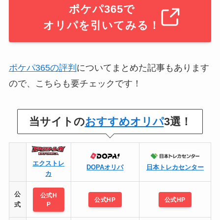
ポケパ365で
オリパを引いてみる！
ポケパ365の評判
についてまとめた記事もあります
ので、こちらも要チェックです！
当サイトの
おすすめオリパ
3選！
エクストレ
DOPAオリパ
日本トレカセンター
カ
公
公式H
公式HP
公式HP
P
式