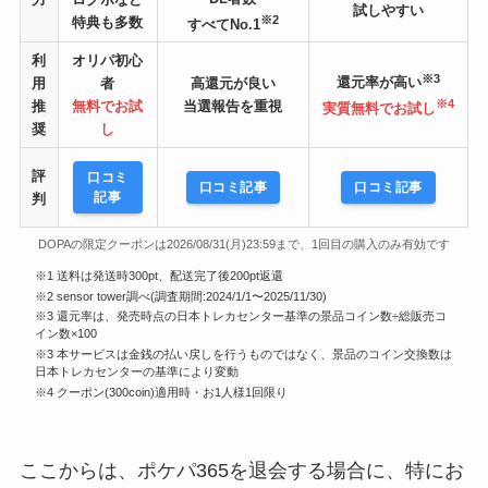
試しやすい
※2
特典も多数
すべてNo.1
利
オリパ初心
※3
還元率が高い
用
者
高還元が良い
※4
推
無料でお試
当選報告を重視
実質無料でお試し
奨
し
評
口コミ
口コミ記事
口コミ記事
記事
判
DOPAの限定クーポンは2026/08/31(月)23:59まで、1回目の購入のみ有効です
※1 送料は発送時300pt、配送完了後200pt返還
※2 sensor tower調べ(調査期間:2024/1/1〜2025/11/30)
※3 還元率は、発売時点の日本トレカセンター基準の景品コイン数÷総販売コ
イン数×100
※3 本サービスは金銭の払い戻しを行うものではなく、景品のコイン交換数は
日本トレカセンターの基準により変動
※4 クーポン(300coin)適用時・お1人様1回限り
ここからは、ポケパ365を退会する場合に、特にお