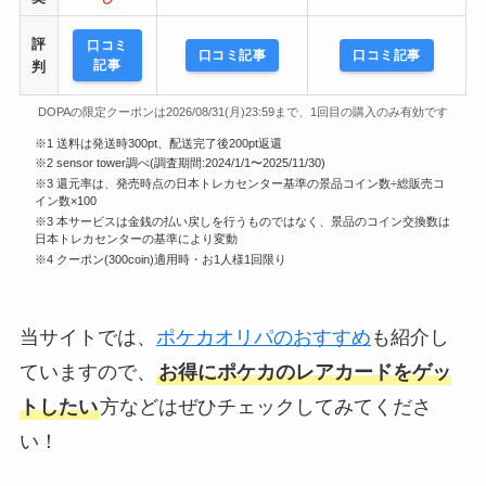
評
口コミ
口コミ記事
口コミ記事
記事
判
DOPAの限定クーポンは2026/08/31(月)23:59まで、1回目の購入のみ有効です
※1 送料は発送時300pt、配送完了後200pt返還
※2 sensor tower調べ(調査期間:2024/1/1〜2025/11/30)
※3 還元率は、発売時点の日本トレカセンター基準の景品コイン数÷総販売コ
イン数×100
※3 本サービスは金銭の払い戻しを行うものではなく、景品のコイン交換数は
日本トレカセンターの基準により変動
※4 クーポン(300coin)適用時・お1人様1回限り
当サイトでは、
ポケカオリパのおすすめ
も紹介し
ていますので、
お得にポケカのレアカードをゲッ
トしたい
方などはぜひチェックしてみてくださ
い！