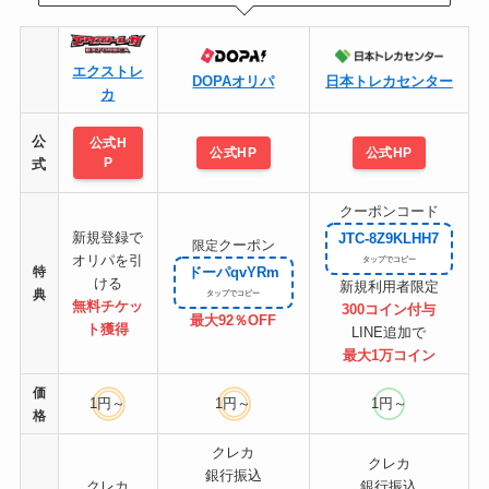
エクストレ
DOPAオリパ
日本トレカセンター
カ
公
公式H
公式HP
公式HP
P
式
クーポンコード
新規登録で
JTC-8Z9KLHH7
クーポン
限定
オリパを引
特
ドーパqvYRm
ける
新規利用者限定
典
無料チケッ
300コイン付与
最大92％OFF
ト
獲得
LINE追加で
最大1万コイン
価
1円～
1円～
1円～
格
クレカ
クレカ
銀行振込
クレカ
銀行振込