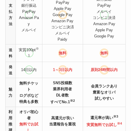
PayPay
銀行振込
PayPay
支
Apple Pay
PayPay
メルペイ
払
Google Pay
Amazon Pa
コンビニ決済
方
Amazon Pay
y
Amazon Pay
法
コンビニ決済
メルペイ
Apple Pay
メルペイ
Google Pay
Paidy
※
実質100pt
送
無料
無料
1
料
発
14日以内
1～3日以内
原則24時間
以内
送
SNS投稿数
無料チケッ
会員ランクあり
業界利用者
魅
ト
豊富なオリパ
DL者数
力
ログボなど
試しやすい
※2
特典も多数
すべてNo.1
利
オリパ初心
※3
還元率が高い
用
者
高還元が良い
※4
推
無料でお試
当選報告を重視
実質無料でお試し
奨
し