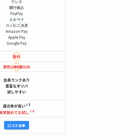
クレカ
銀行振込
PayPay
メルペイ
コンビニ決済
Amazon Pay
Apple Pay
Google Pay
無料
原則24時間
以内
会員ランクあり
豊富なオリパ
試しやすい
※3
還元率が高い
※4
実質無料でお試し
口コミ記事