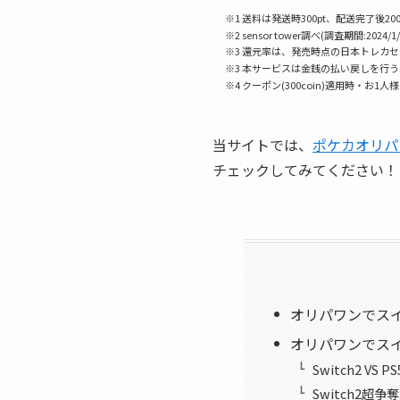
※1 送料は発送時300pt、配送完了後200
※2 sensor tower調べ(調査期間:2024/1/
※3 還元率は、発売時点の日本トレカ
※3 本サービスは金銭の払い戻しを行
※4 クーポン(300coin)適用時・お1人
当サイトでは、
ポケカオリパ
チェックしてみてください！
オリパワンでス
オリパワンでス
Switch2 VS PS
Switch2超争