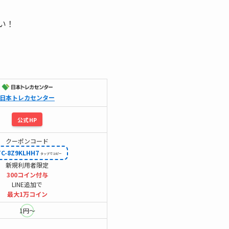
い！
日本トレカセンター
公式HP
クーポンコード
TC-8Z9KLHH7
新規利用者限定
300コイン付与
LINE追加で
最大1万コイン
1円～