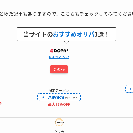
とめた記事もありますので、こちらもチェックしてみてくださ
当サイトの
おすすめオリパ
3選！
DOPAオリパ
公式HP
J
クーポン
限定
ドーパqvYRm
得
最大92％OFF
1円～
クレカ