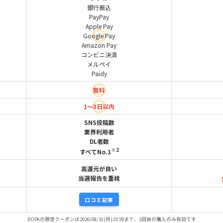
銀行振込
PayPay
Apple Pay
Google Pay
Amazon Pay
コンビニ決済
メルペイ
Paidy
無料
1～3日以内
SNS投稿数
業界利用者
DL者数
※2
すべてNo.1
高還元が良い
当選報告を重視
口コミ記事
DOPAの限定クーポンは2026/08/31(月)23:59まで、1回目の購入のみ有効です