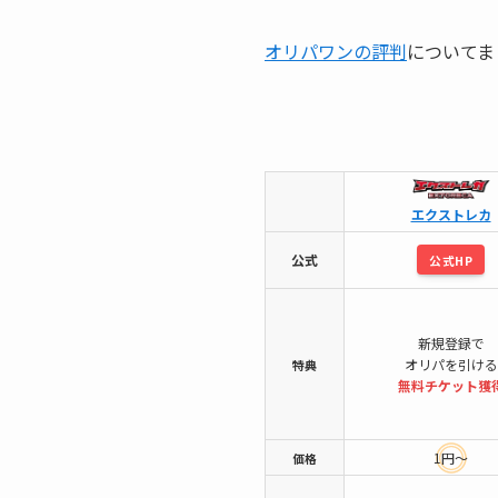
オリパワンの評判
についてま
エクストレカ
公式
公式HP
新規登録で
オリパを引ける
特典
無料チケット
獲
1円～
価格