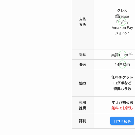
クレカ
銀行振込
支払
PayPay
方法
Amazon Pay
メルペイ
※1
送料
実質100pt
14日以内
発送
無料チケット
魅力
ログボなど
特典も多数
利用
オリパ初心者
推奨
無料でお試し
評判
口コミ記事