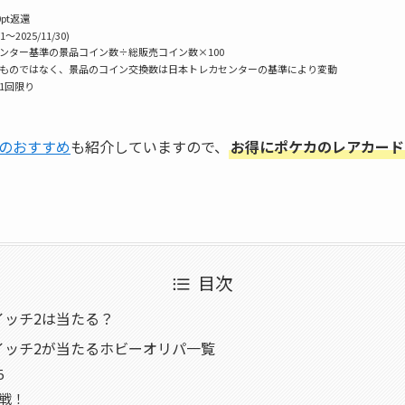
pt返還
1〜2025/11/30)
センター基準の景品コイン数÷総販売コイン数×100
うものではなく、景品のコイン交換数は日本トレカセンターの基準により変動
様1回限り
のおすすめ
も紹介していますので、
お得にポケカのレアカード
目次
イッチ2は当たる？
イッチ2が当たるホビーオリパ一覧
5
奪戦！