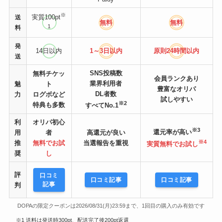
※
実質100pt
送
無料
無料
1
料
発
14日以内
1～3日以内
原則24時間
以内
送
SNS投稿数
無料チケッ
会員ランクあり
業界利用者
魅
ト
豊富なオリパ
DL者数
力
ログボなど
試しやすい
※2
特典も多数
すべてNo.1
利
オリパ初心
※3
還元率が高い
用
者
高還元が良い
※4
推
無料でお試
当選報告を重視
実質無料でお試し
奨
し
評
口コミ
口コミ記事
口コミ記事
記事
判
DOPAの限定クーポンは2026/08/31(月)23:59まで、1回目の購入のみ有効です
※1 送料は発送時300pt、配送完了後200pt返還