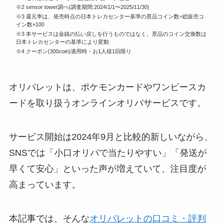
※2 sensor tower調べ(調査期間:2024/1/1〜2025/11/30)
※3 還元率は、発売時点の日本トレカセンター基準の景品コイン数÷総販売コ
イン数×100
※3 本サービスは金銭の払い戻しを行うものではなく、景品のコイン交換数は
日本トレカセンターの基準により変動
※4 クーポン(300coin)適用時・お1人様1回限り
オリパレットは、ポケモンカードやワンピースカ
ードを取り扱うオンラインオリパサービスです。
サービス開始は2024年9月と比較的新しいながら、
SNSでは「小口オリパで当たりやすい」「発送が
早くて安心」といった声が増えていて、注目度が
高まっています。
本記事では、そんな
オリパレットの口コミ・評判