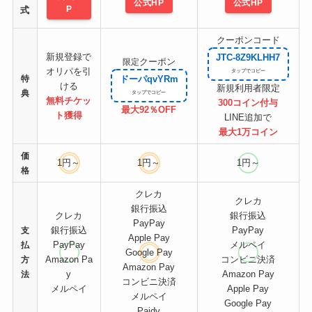
公式HP
公式HP
P
式
クーポンコード
新規登録で
JTC-8Z9KLHH7
クーポン
限定
オリパを引
特
ドーパqvYRm
ける
新規利用者限定
典
無料チケッ
300コイン付与
最大92％OFF
ト
獲得
LINE追加で
最大1万コイン
価
1円～
1円～
1円～
格
クレカ
クレカ
銀行振込
クレカ
銀行振込
PayPay
銀行振込
PayPay
支
Apple Pay
PayPay
メルペイ
払
Google Pay
Amazon Pa
コンビニ決済
方
Amazon Pay
y
Amazon Pay
法
コンビニ決済
メルペイ
Apple Pay
メルペイ
Google Pay
Paidy