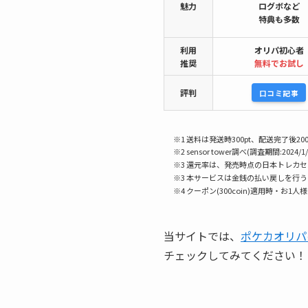
魅力
ログボなど
特典も多数
利用
オリパ初心者
推奨
無料でお試し
評判
口コミ記事
※1 送料は発送時300pt、配送完了後200
※2 sensor tower調べ(調査期間:2024/1/
※3 還元率は、発売時点の日本トレカ
※3 本サービスは金銭の払い戻しを行
※4 クーポン(300coin)適用時・お1人
当サイトでは、
ポケカオリパ
チェックしてみてください！