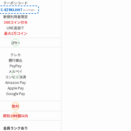
クーポンコード
TC-8Z9KLHH7
新規利用者限定
300コイン付与
LINE追加で
最大1万コイン
1円～
クレカ
銀行振込
PayPay
メルペイ
コンビニ決済
Amazon Pay
Apple Pay
Google Pay
無料
原則24時間
以内
会員ランクあり