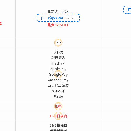
J
クーポン
限定
ドーパqvYRm
得
最大92％OFF
1円～
クレカ
銀行振込
PayPay
Apple Pay
Google Pay
Amazon Pay
コンビニ決済
メルペイ
Paidy
無料
1～3日以内
SNS投稿数
業界利用者