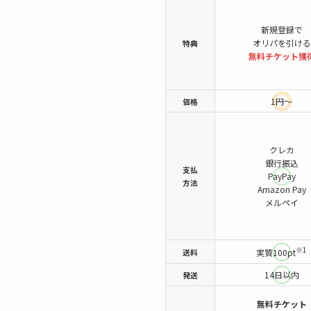
新規登録で
オリパを引ける
特典
無料チケット
獲
1円～
価格
クレカ
銀行振込
支払
PayPay
方法
Amazon Pay
メルペイ
※1
送料
実質100pt
14日以内
発送
無料チケット