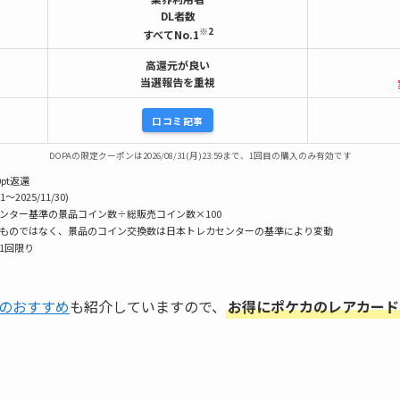
DL者数
※2
すべてNo.1
高還元が良い
当選報告を重視
口コミ記事
DOPAの限定クーポンは2026/08/31(月)23:59まで、1回目の購入のみ有効です
pt返還
1〜2025/11/30)
センター基準の景品コイン数÷総販売コイン数×100
うものではなく、景品のコイン交換数は日本トレカセンターの基準により変動
様1回限り
のおすすめ
も紹介していますので、
お得にポケカのレアカード