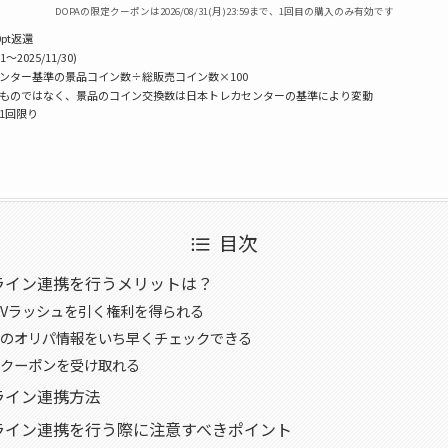
DOPAの限定クーポンは2026/08/31(月)23:59まで、1回目の購入のみ有効です
pt返還
1〜2025/11/30)
センター基準の景品コイン数÷総販売コイン数×100
うものではなく、景品のコイン交換数は日本トレカセンターの基準により変動
様1回限り
目次
ライン連携を行うメリットは？
Vラッシュを引く権利を得られる
のオリパ情報をいち早くチェックできる
クーポンを受け取れる
ライン連携方法
ライン連携を行う際に注意すべきポイント