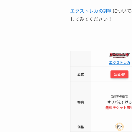
エクストレカの評判
について
してみてください！
エクストレカ
公式
公式HP
新規登録で
オリパを引ける
特典
無料チケット
獲
1円～
価格