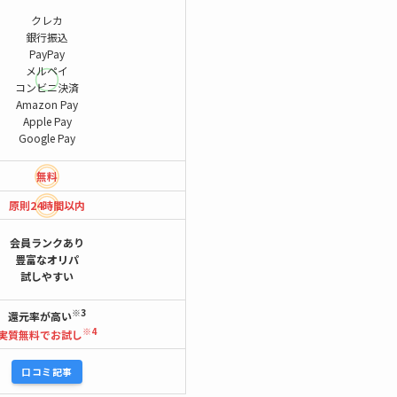
クレカ
銀行振込
PayPay
メルペイ
コンビニ決済
Amazon Pay
Apple Pay
Google Pay
無料
原則24時間
以内
会員ランクあり
豊富なオリパ
試しやすい
※3
還元率が高い
※4
実質無料でお試し
口コミ記事