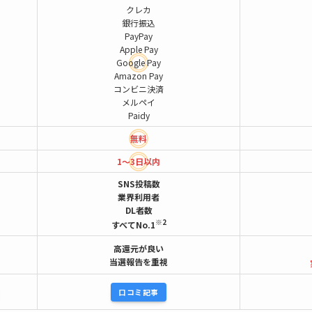
クレカ
銀行振込
PayPay
Apple Pay
Google Pay
Amazon Pay
コンビニ決済
メルペイ
Paidy
無料
1～3日以内
SNS投稿数
業界利用者
DL者数
※2
すべてNo.1
高還元が良い
当選報告を重視
口コミ記事