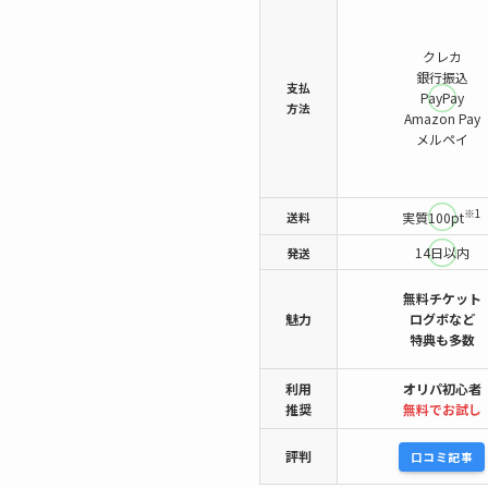
クレカ
銀行振込
支払
PayPay
方法
Amazon Pay
メルペイ
※1
送料
実質100pt
14日以内
発送
無料チケット
魅力
ログボなど
特典も多数
利用
オリパ初心者
推奨
無料でお試し
評判
口コミ記事