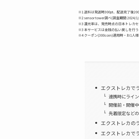
※1 送料は発送時300pt、配送完了後200
※2 sensor tower調べ(調査期間:2024/1/
※3 還元率は、発売時点の日本トレカ
※3 本サービスは金銭の払い戻しを行
※4 クーポン(300coin)適用時・お1人
エクストレカで
連携時にライン
開催前・開催中
先着限定などの
エクストレカの
エクストレカで