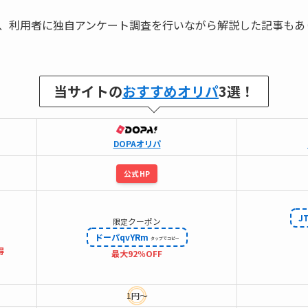
、利用者に独自アンケート調査を行いながら解説した記事もあ
当サイトの
おすすめオリパ
3選！
DOPAオリパ
公式HP
J
クーポン
限定
ドーパqvYRm
得
最大92％OFF
1円～