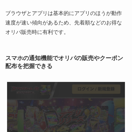
ブラウザとアプリは基本的にアプリのほうが動作
速度が速い傾向があるため、先着順などのお得な
オリパ販売時に有利です。
スマホの通知機能でオリパの販売やクーポン
配布を把握できる