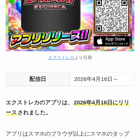
エクストレカ
より引用
配信日
2026年4月16日～
エクストレカのアプリは、
2026年4月16日にリリ
ース
されました。
アプリはスマホのブラウザ以上にスマホのタップ