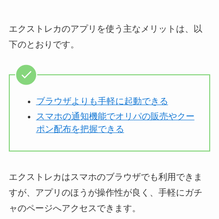
エクストレカのアプリを使う主なメリットは、以
下のとおりです。
ブラウザよりも手軽に起動できる
スマホの通知機能でオリパの販売やクー
ポン配布を把握できる
エクストレカはスマホのブラウザでも利用できま
すが、アプリのほうが操作性が良く、手軽にガチ
ャのページへアクセスできます。