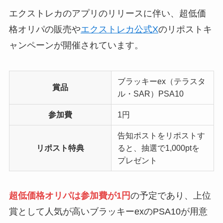
エクストレカのアプリのリリースに伴い、超低価
格オリパの販売や
エクストレカ公式X
のリポストキ
ャンペーンが開催されています。
ブラッキーex（テラスタ
賞品
ル・SAR）PSA10
参加費
1円
告知ポストをリポストす
リポスト特典
ると、抽選で1,000ptを
プレゼント
超低価格オリパは参加費が1円
の予定であり、上位
賞として人気が高いブラッキーexのPSA10が用意