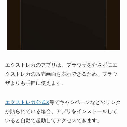
エクストレカのアプリは、ブラウザを介さずにエ
クストレカの販売画面を表示できるため、ブラウ
ザよりも手軽に使えます。
エクストレカ公式X
等でキャンペーンなどのリンク
が貼られている場合、アプリをインストールして
いると自動で起動してアクセスできます。