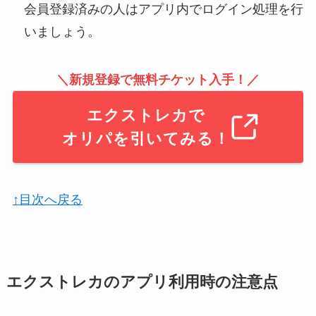
会員登録済みの人はアプリ内でログイン処理を行
いましょう。
＼新規登録で無料チケット入手！／
エクストレカで
オリパを引いてみる！
↑目次へ戻る
エクストレカのアプリ利用時の注意点