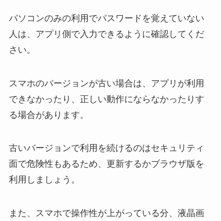
パソコンのみの利用でパスワードを覚えていない
人は、アプリ側で入力できるように確認してくだ
さい。
スマホのバージョンが古い場合は、アプリが利用
できなかったり、正しい動作にならなかったりす
る場合があります。
古いバージョンで利用を続けるのはセキュリティ
面で危険性もあるため、更新するかブラウザ版を
利用しましょう。
また、スマホで操作性が上がっている分、液晶画