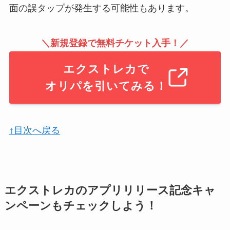
面の誤タップが発生する可能性もあります。
＼新規登録で無料チケット入手！／
エクストレカで
オリパを引いてみる！
↑目次へ戻る
エクストレカのアプリリリース記念キャ
ンペーンもチェックしよう！