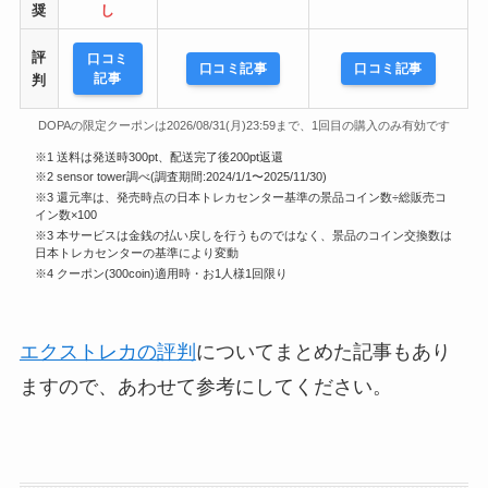
奨
し
評
口コミ
口コミ記事
口コミ記事
記事
判
DOPAの限定クーポンは2026/08/31(月)23:59まで、1回目の購入のみ有効です
※1 送料は発送時300pt、配送完了後200pt返還
※2 sensor tower調べ(調査期間:2024/1/1〜2025/11/30)
※3 還元率は、発売時点の日本トレカセンター基準の景品コイン数÷総販売コ
イン数×100
※3 本サービスは金銭の払い戻しを行うものではなく、景品のコイン交換数は
日本トレカセンターの基準により変動
※4 クーポン(300coin)適用時・お1人様1回限り
エクストレカの評判
についてまとめた記事もあり
ますので、あわせて参考にしてください。