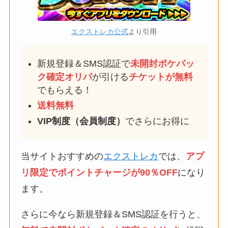
エクストレカ公式
より引用
新規登録＆SMS認証で
未開封ポケパッ
ク確定
オリパ
が引ける
チケットが無料
でもらえる！
送料無料
VIP制度（会員制度）
でさらにお得に
当サイトおすすめの
エクストレカ
では、
アプ
リ限定でポイントチャージが90％OFF
になり
ます。
さらに今なら新規登録＆SMS認証を行うと、