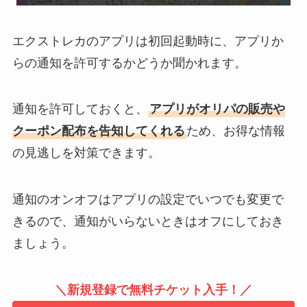
エクストレカのアプリは初回起動時に、アプリか
らの通知を許可するかどうか聞かれます。
通知を許可しておくと、
アプリがオリパの販売や
クーポン配布を告知してくれる
ため、お得な情報
の見逃しを対策できます。
通知のオンオフはアプリの設定でいつでも変更で
きるので、通知がいらないときはオフにしておき
ましょう。
＼新規登録で無料チケット入手！／