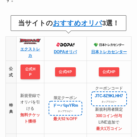
当サイトの
おすすめオリパ
3選！
エクストレ
DOPAオリパ
日本トレカセンター
カ
公
公式H
公式HP
公式HP
P
式
クーポンコード
新規登録で
JTC-8Z9KLHH7
クーポン
限定
オリパを引
特
ドーパqvYRm
ける
新規利用者限定
典
無料チケッ
300コイン付与
最大92％OFF
ト
獲得
LINE追加で
最大1万コイン