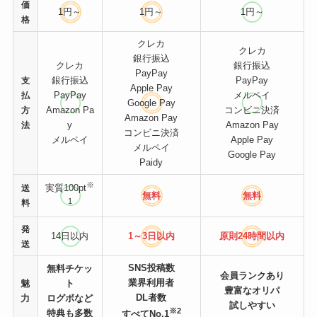
価
1円～
1円～
1円～
格
クレカ
クレカ
銀行振込
クレカ
銀行振込
PayPay
銀行振込
PayPay
支
Apple Pay
PayPay
メルペイ
払
Google Pay
Amazon Pa
コンビニ決済
方
Amazon Pay
y
Amazon Pay
法
コンビニ決済
メルペイ
Apple Pay
メルペイ
Google Pay
Paidy
※
実質100pt
送
無料
無料
1
料
発
14日以内
1～3日以内
原則24時間
以内
送
SNS投稿数
無料チケッ
会員ランクあり
業界利用者
魅
ト
豊富なオリパ
DL者数
力
ログボなど
試しやすい
※2
特典も多数
すべてNo.1