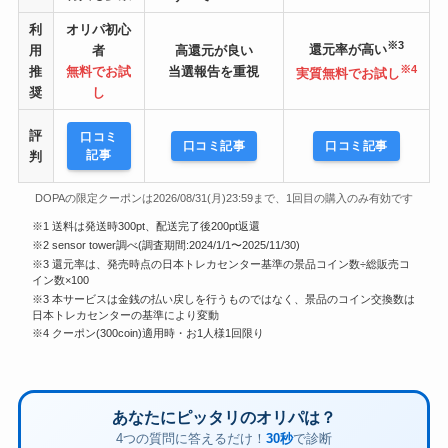
利
オリパ初心
※3
還元率が高い
用
者
高還元が良い
※4
推
無料でお試
当選報告を重視
実質無料でお試し
奨
し
評
口コミ
口コミ記事
口コミ記事
記事
判
DOPAの限定クーポンは2026/08/31(月)23:59まで、1回目の購入のみ有効です
※1 送料は発送時300pt、配送完了後200pt返還
※2 sensor tower調べ(調査期間:2024/1/1〜2025/11/30)
※3 還元率は、発売時点の日本トレカセンター基準の景品コイン数÷総販売コ
イン数×100
※3 本サービスは金銭の払い戻しを行うものではなく、景品のコイン交換数は
日本トレカセンターの基準により変動
※4 クーポン(300coin)適用時・お1人様1回限り
あなたにピッタリのオリパは？
4つの質問に答えるだけ！
30秒
で診断