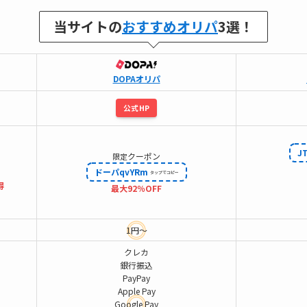
当サイトの
おすすめオリパ
3選！
DOPAオリパ
公式HP
J
クーポン
限定
ドーパqvYRm
得
最大92％OFF
1円～
クレカ
銀行振込
PayPay
Apple Pay
Google Pay