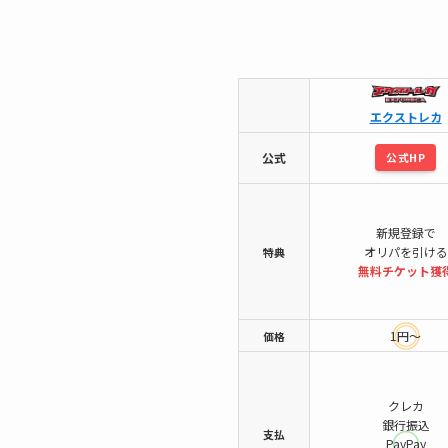
エクストレカ
公式
公式HP
新規登録で
オリパを引ける
特典
無料チケット
獲
1円～
価格
クレカ
銀行振込
支払
PayPay