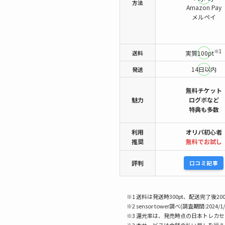
方法
Amazon Pay
メルペイ
※1
送料
実質100pt
14日以内
発送
無料チケット
魅力
ログボなど
特典も多数
利用
オリパ初心者
推奨
無料でお試し
評判
口コミ記事
※1 送料は発送時300pt、配送完了後200
※2 sensor tower調べ(調査期間:2024/1/
※3 還元率は、発売時点の日本トレカ
※3 本サービスは金銭の払い戻しを行