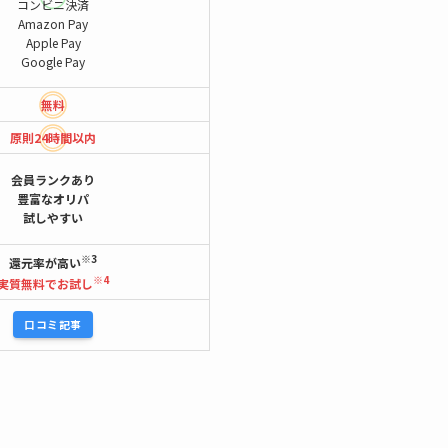
コンビニ決済
Amazon Pay
Apple Pay
Google Pay
無料
原則24時間
以内
会員ランクあり
豊富なオリパ
試しやすい
※3
還元率が高い
※4
実質無料でお試し
口コミ記事