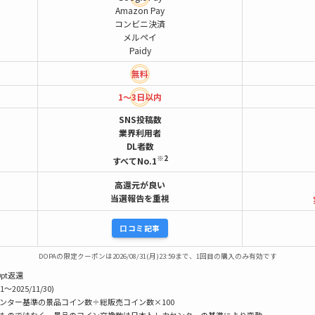
Amazon Pay
コンビニ決済
メルペイ
Paidy
無料
1～3日以内
SNS投稿数
業界利用者
DL者数
※2
すべてNo.1
高還元が良い
当選報告を重視
口コミ記事
DOPAの限定クーポンは2026/08/31(月)23:59まで、1回目の購入のみ有効です
pt返還
1〜2025/11/30)
センター基準の景品コイン数÷総販売コイン数×100
うものではなく、景品のコイン交換数は日本トレカセンターの基準により変動