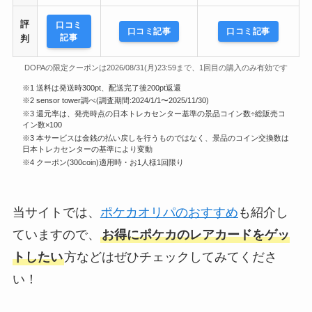
評
口コミ
口コミ記事
口コミ記事
記事
判
DOPAの限定クーポンは2026/08/31(月)23:59まで、1回目の購入のみ有効です
※1 送料は発送時300pt、配送完了後200pt返還
※2 sensor tower調べ(調査期間:2024/1/1〜2025/11/30)
※3 還元率は、発売時点の日本トレカセンター基準の景品コイン数÷総販売コ
イン数×100
※3 本サービスは金銭の払い戻しを行うものではなく、景品のコイン交換数は
日本トレカセンターの基準により変動
※4 クーポン(300coin)適用時・お1人様1回限り
当サイトでは、
ポケカオリパのおすすめ
も紹介し
ていますので、
お得にポケカのレアカードをゲッ
トしたい
方などはぜひチェックしてみてくださ
い！