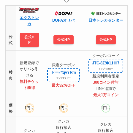
エクストレ
DOPAオリパ
日本トレカセンター
カ
公
公式H
公式HP
公式HP
P
式
クーポンコード
新規登録で
JTC-8Z9KLHH7
クーポン
限定
オリパを引
特
ドーパqvYRm
ける
新規利用者限定
典
無料チケッ
300コイン付与
最大92％OFF
ト
獲得
LINE追加で
最大1万コイン
価
1円～
1円～
1円～
格
クレカ
クレカ
銀行振込
クレカ
銀行振込