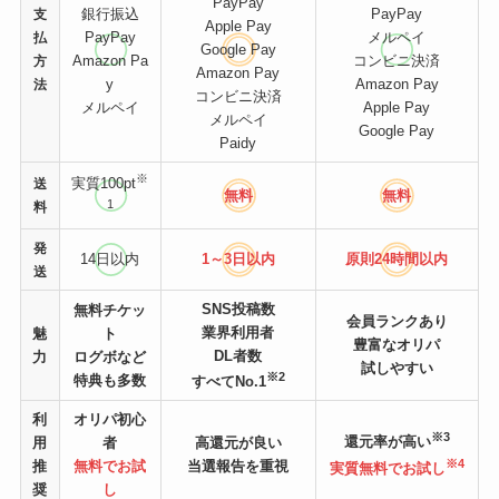
PayPay
銀行振込
PayPay
支
Apple Pay
PayPay
メルペイ
払
Google Pay
Amazon Pa
コンビニ決済
方
Amazon Pay
y
Amazon Pay
法
コンビニ決済
メルペイ
Apple Pay
メルペイ
Google Pay
Paidy
※
実質100pt
送
無料
無料
1
料
発
14日以内
1～3日以内
原則24時間
以内
送
SNS投稿数
無料チケッ
会員ランクあり
業界利用者
魅
ト
豊富なオリパ
DL者数
力
ログボなど
試しやすい
※2
特典も多数
すべてNo.1
利
オリパ初心
※3
還元率が高い
用
者
高還元が良い
※4
推
無料でお試
当選報告を重視
実質無料でお試し
奨
し