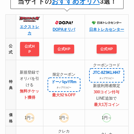
当サイトの
おすすめオリパ
3選！
エクストレ
DOPAオリパ
日本トレカセンター
カ
公
公式H
公式HP
公式HP
P
式
クーポンコード
新規登録で
JTC-8Z9KLHH7
クーポン
限定
オリパを引
特
ドーパqvYRm
ける
新規利用者限定
典
無料チケッ
300コイン付与
最大92％OFF
ト
獲得
LINE追加で
最大1万コイン
価
1円～
1円～
1円～
格
クレカ