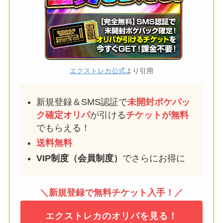
エクストレカ公式
より引用
新規登録＆SMS認証で
未開封ポケパッ
ク確定
オリパ
が引ける
チケットが無料
でもらえる！
送料無料
VIP制度（会員制度）
でさらにお得に
＼新規登録で無料チケット入手！／
エクストレカのオリパを見る！