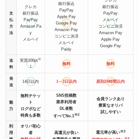
クレカ
銀行振込
クレカ
銀行振込
PayPay
銀行振込
PayPay
支
Apple Pay
PayPay
メルペイ
払
Google Pay
Amazon Pa
コンビニ決済
方
Amazon Pay
y
Amazon Pay
法
コンビニ決済
メルペイ
Apple Pay
メルペイ
Google Pay
Paidy
※
実質100pt
送
無料
無料
1
料
発
14日以内
1～3日以内
原則24時間
以内
送
SNS投稿数
無料チケッ
会員ランクあり
業界利用者
魅
ト
豊富なオリパ
DL者数
力
ログボなど
試しやすい
※2
特典も多数
すべてNo.1
利
オリパ初心
※3
還元率が高い
用
者
高還元が良い
※4