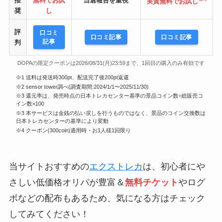
推
無料でお試
当選報告を重視
実質無料でお試し
奨
し
評
口コミ
口コミ記事
口コミ記事
記事
判
DOPAの限定クーポンは2026/08/31(月)23:59まで、1回目の購入のみ有効です
※1 送料は発送時300pt、配送完了後200pt返還
※2 sensor tower調べ(調査期間:2024/1/1〜2025/11/30)
※3 還元率は、発売時点の日本トレカセンター基準の景品コイン数÷総販売コ
イン数×100
※3 本サービスは金銭の払い戻しを行うものではなく、景品のコイン交換数は
日本トレカセンターの基準により変動
※4 クーポン(300coin)適用時・お1人様1回限り
当サイトおすすめの
エクストレカ
は、初心者にや
さしい低価格オリパが豊富＆
無料チケット
やログ
ボなどの配布もあるため、気になる方はチェック
してみてください！