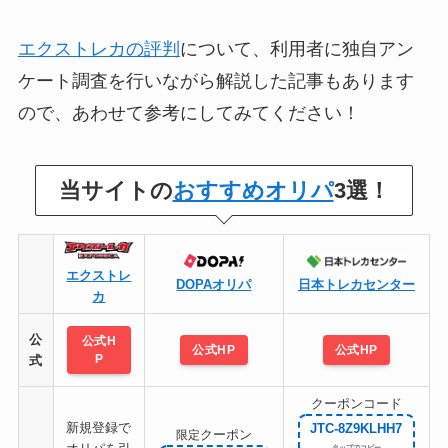
エクストレカの評判
について、利用者に独自アン
ケート調査を行いながら解説した記事もあります
ので、あわせて参考にしてみてください！
当サイトの
おすすめオリパ
3選！
エクストレ
DOPAオリパ
日本トレカセンター
カ
公
公式H
公式HP
公式HP
P
式
クーポンコード
新規登録で
JTC-8Z9KLHH7
クーポン
限定