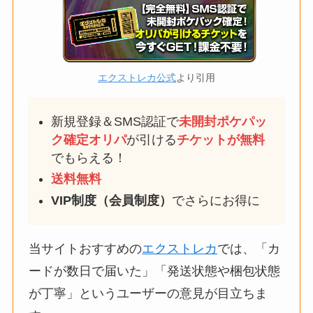
エクストレカ公式
より引用
新規登録＆SMS認証で
未開封ポケパッ
ク確定
オリパ
が引ける
チケットが無料
でもらえる！
送料無料
VIP制度（会員制度）
でさらにお得に
当サイトおすすめの
エクストレカ
では、「カ
ードが数日で届いた」「発送状態や梱包状態
が丁寧」というユーザーの意見が目立ちま