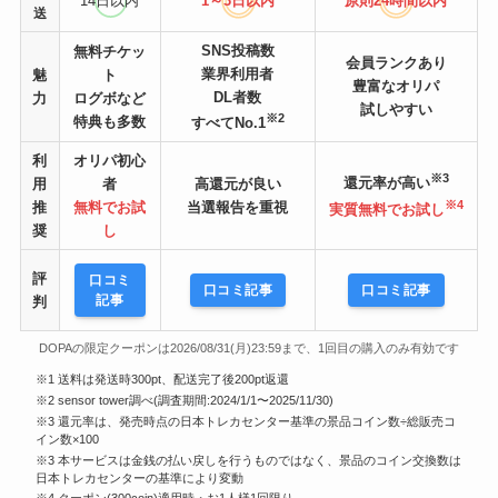
14日以内
1～3日以内
原則24時間
以内
送
SNS投稿数
無料チケッ
会員ランクあり
業界利用者
魅
ト
豊富なオリパ
DL者数
力
ログボなど
試しやすい
※2
特典も多数
すべてNo.1
利
オリパ初心
※3
還元率が高い
用
者
高還元が良い
※4
推
無料でお試
当選報告を重視
実質無料でお試し
奨
し
評
口コミ
口コミ記事
口コミ記事
記事
判
DOPAの限定クーポンは2026/08/31(月)23:59まで、1回目の購入のみ有効です
※1 送料は発送時300pt、配送完了後200pt返還
※2 sensor tower調べ(調査期間:2024/1/1〜2025/11/30)
※3 還元率は、発売時点の日本トレカセンター基準の景品コイン数÷総販売コ
イン数×100
※3 本サービスは金銭の払い戻しを行うものではなく、景品のコイン交換数は
日本トレカセンターの基準により変動