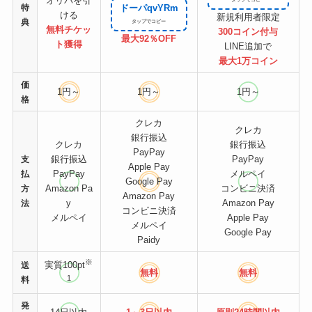
オリパを引
特
ドーパqvYRm
ける
新規利用者限定
典
無料チケッ
300コイン付与
最大92％OFF
ト
獲得
LINE追加で
最大1万コイン
価
1円～
1円～
1円～
格
クレカ
クレカ
銀行振込
クレカ
銀行振込
PayPay
銀行振込
PayPay
支
Apple Pay
PayPay
メルペイ
払
Google Pay
Amazon Pa
コンビニ決済
方
Amazon Pay
y
Amazon Pay
法
コンビニ決済
メルペイ
Apple Pay
メルペイ
Google Pay
Paidy
※
実質100pt
送
無料
無料
1
料
発